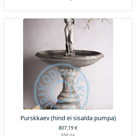
Purskkaev (hind ei sisalda pumpa)
807,19
€
KM-ga