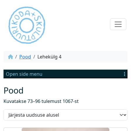
Pood
Lehekülg 4
Open side menu
Pood
S
Kuvatakse 73–96 tulemust 1067-st
o
r
d
i