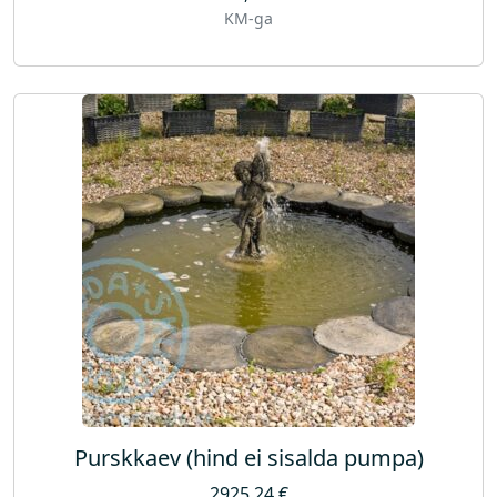
KM-ga
Purskkaev (hind ei sisalda pumpa)
2925,24
€