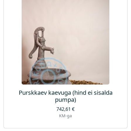
t
u
d
u
u
s
i
m
a
t
e
j
ä
Purskkaev kaevuga (hind ei sisalda
r
pumpa)
g
742,61
€
i
KM-ga