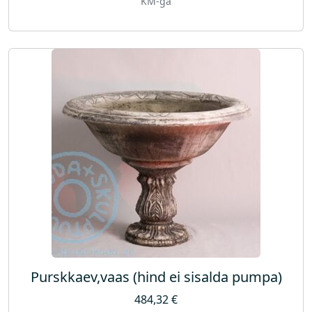
KM-ga
Purskkaev,vaas (hind ei sisalda pumpa)
484,32
€