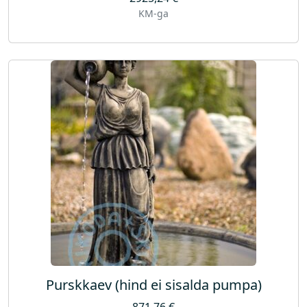
KM-ga
Purskkaev (hind ei sisalda pumpa)
871,76
€