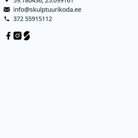
59.180436, 25.099161
info@skulptuurikoda.ee
372 55915112