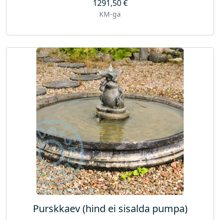
1291,50
€
KM-ga
Purskkaev (hind ei sisalda pumpa)