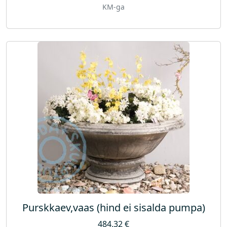
KM-ga
Purskkaev,vaas (hind ei sisalda pumpa)
484,32
€