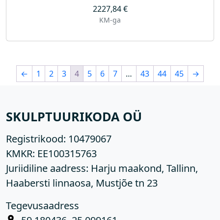
2227,84
€
KM-ga
←
1
2
3
4
5
6
7
…
43
44
45
→
SKULPTUURIKODA OÜ
Registrikood:
10479067
KMKR:
EE100315763
Juriidiline aadress: Harju maakond, Tallinn,
Haabersti linnaosa, Mustjõe tn 23
Tegevusaadress