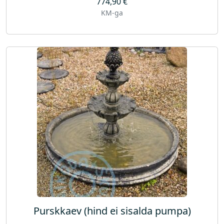
774,90
€
KM-ga
Purskkaev (hind ei sisalda pumpa)