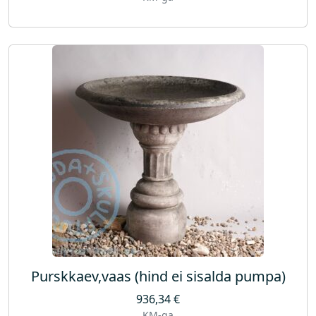
Purskkaev,vaas (hind ei sisalda pumpa)
936,34
€
KM-ga