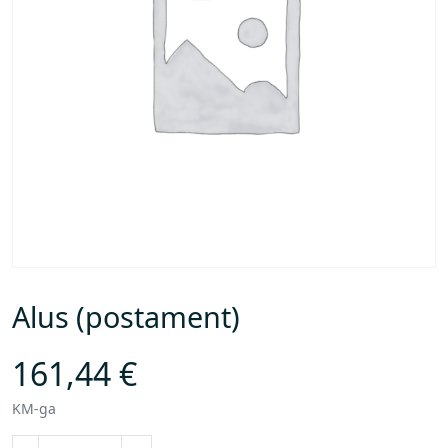
Alus (postament)
161,44
€
KM-ga
A