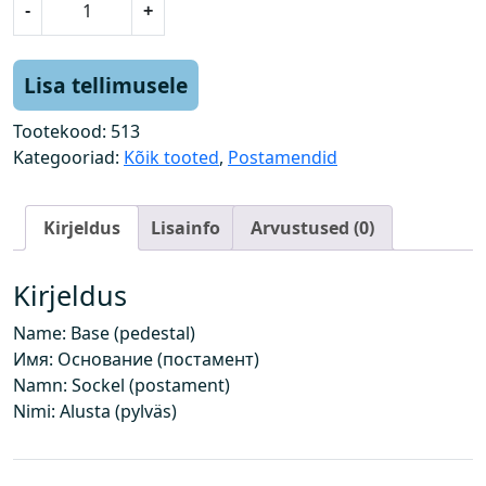
-
+
l
u
s
Lisa tellimusele
(
p
Tootekood:
513
o
Kategooriad:
Kõik tooted
,
Postamendid
s
t
Kirjeldus
Lisainfo
Arvustused (0)
a
m
e
Kirjeldus
n
Name: Base (pedestal)
t
Имя: Основание (постамент)
)
Namn: Sockel (postament)
k
Nimi: Alusta (pylväs)
o
g
u