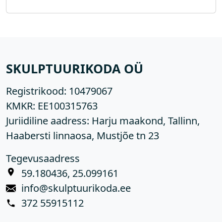
SKULPTUURIKODA OÜ
Registrikood:
10479067
KMKR:
EE100315763
Juriidiline aadress: Harju maakond, Tallinn,
Haabersti linnaosa, Mustjõe tn 23
Tegevusaadress
59.180436, 25.099161
info@skulptuurikoda.ee
372 55915112