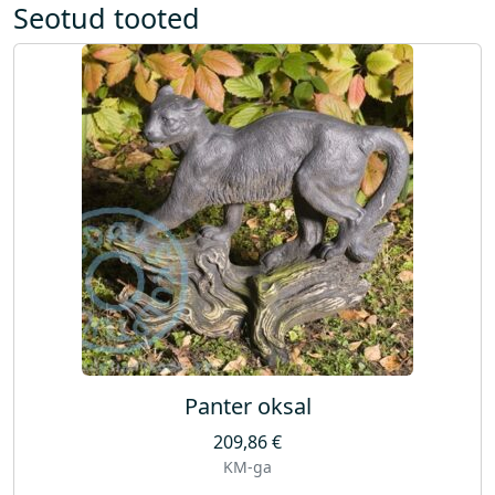
s
Seotud tooted
Panter oksal
209,86
€
KM-ga