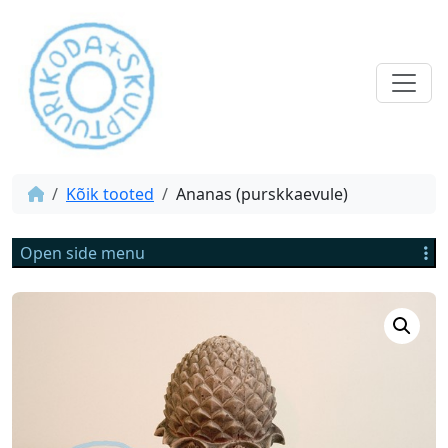
Kõik tooted
Ananas (purskkaevule)
Open side menu