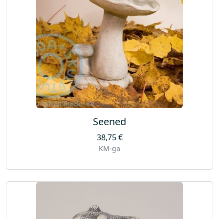
Seened
38,75
€
KM-ga