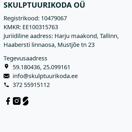
SKULPTUURIKODA OÜ
Registrikood:
10479067
KMKR:
EE100315763
Juriidiline aadress: Harju maakond, Tallinn,
Haabersti linnaosa, Mustjõe tn 23
Tegevusaadress
59.180436, 25.099161
info@skulptuurikoda.ee
372 55915112