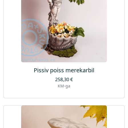
s
Pissiv poiss merekarbil
258,30
€
KM-ga