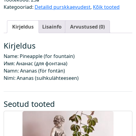
(
Kategooriad:
Detailid purskkaevudest
,
Kõik tooted
p
u
Kirjeldus
Lisainfo
Arvustused (0)
r
s
k
Kirjeldus
k
Name: Pineapple (for fountain)
a
Имя: Ананас (для фонтана)
e
Namn: Ananas (för fontän)
v
Nimi: Ananas (suihkulähteeseen)
u
l
e
)
Seotud tooted
k
o
g
u