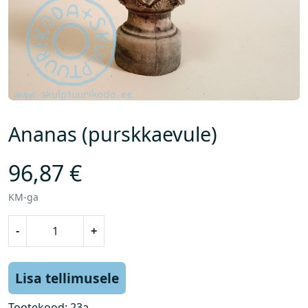
Ananas (purskkaevule)
96,87
€
KM-ga
A
-
+
n
a
n
Lisa tellimusele
a
s
Tootekood:
23a