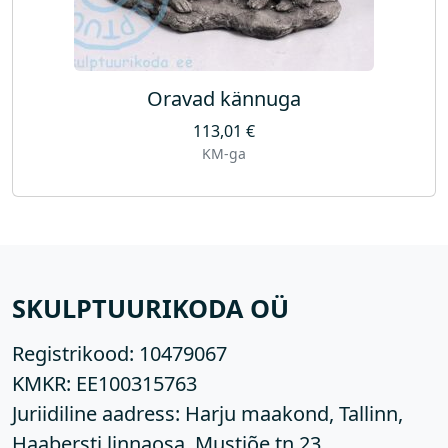
Oravad kännuga
113,01
€
KM-ga
SKULPTUURIKODA OÜ
Registrikood:
10479067
KMKR:
EE100315763
Juriidiline aadress: Harju maakond, Tallinn,
Haabersti linnaosa, Mustjõe tn 23