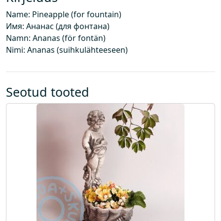
k
Name: Pineapple (for fountain)
a
Имя: Ананас (для фонтана)
e
Namn: Ananas (för fontän)
v
Nimi: Ananas (suihkulähteeseen)
u
l
e
)
Seotud tooted
k
o
g
u
s