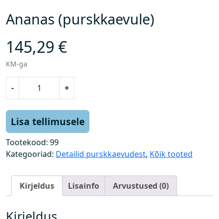
Ananas (purskkaevule)
145,29
€
KM-ga
A
-
+
n
a
n
Lisa tellimusele
a
s
Tootekood:
99
(
Kategooriad:
Detailid purskkaevudest
,
Kõik tooted
p
u
Kirjeldus
Lisainfo
Arvustused (0)
r
s
k
Kirjeldus