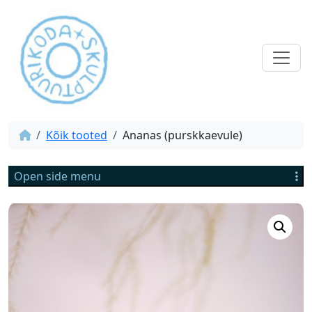
Kõik tooted
Ananas (purskkaevule)
Open side menu