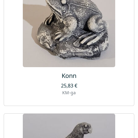
Konn
25,83
€
KM-ga