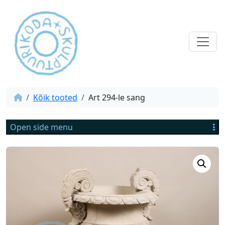
Kõik tooted
Art 294-le sang
Open side menu