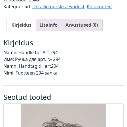
-
Kategooriad:
Detailid purskkaevudest
,
Kõik tooted
l
e
Kirjeldus
Lisainfo
Arvustused (0)
s
a
n
Kirjeldus
g
Name: Handle for Art 294
k
Имя: Ручка для арт. № 294
o
Namn: Handtag till art294
g
Nimi: Tuotteen 294 sanka
u
s
Seotud tooted