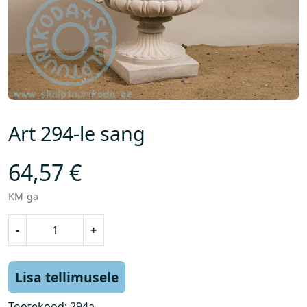
Art 294-le sang
64,57
€
KM-ga
A
-
+
r
t
2
Lisa tellimusele
9
4
Tootekood:
294a