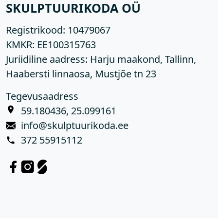
SKULPTUURIKODA OÜ
Registrikood:
10479067
KMKR:
EE100315763
Juriidiline aadress: Harju maakond, Tallinn,
Haabersti linnaosa, Mustjõe tn 23
Tegevusaadress
59.180436, 25.099161
info@skulptuurikoda.ee
372 55915112