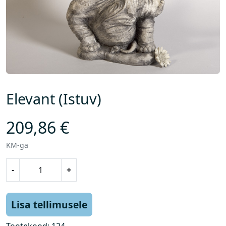
Elevant (Istuv)
209,86
€
KM-ga
E
-
+
l
e
v
Lisa tellimusele
a
n