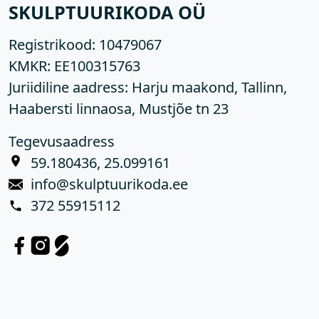
SKULPTUURIKODA OÜ
Registrikood:
10479067
KMKR:
EE100315763
Juriidiline aadress: Harju maakond, Tallinn,
Haabersti linnaosa, Mustjõe tn 23
Tegevusaadress
59.180436, 25.099161
info@skulptuurikoda.ee
372 55915112