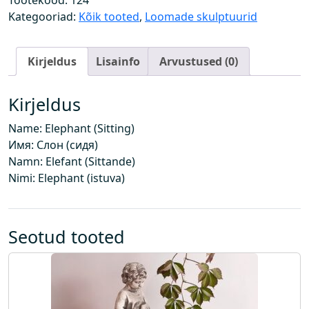
Tootekood:
124
t
Kategooriad:
Kõik tooted
,
Loomade skulptuurid
(
I
Kirjeldus
Lisainfo
Arvustused (0)
s
t
u
Kirjeldus
v
Name: Elephant (Sitting)
)
Имя: Слон (сидя)
k
Namn: Elefant (Sittande)
o
Nimi: Elephant (istuva)
g
u
s
Seotud tooted