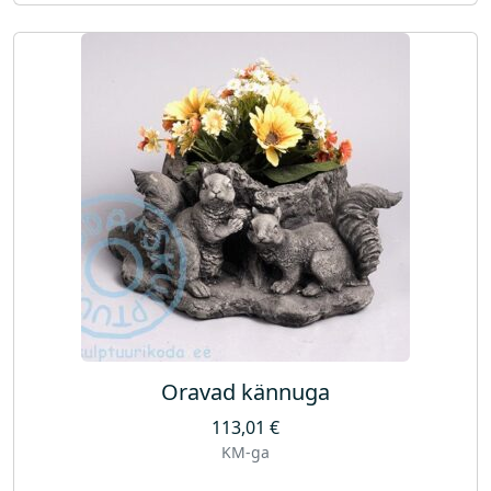
Oravad kännuga
113,01
€
KM-ga