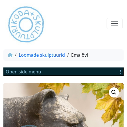
Loomade skulptuurid
Emalõvi
Open side menu