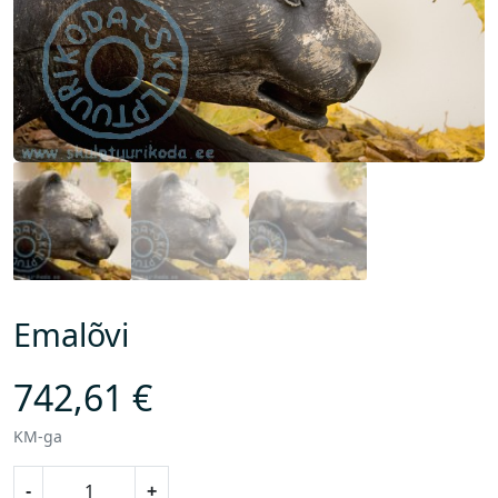
Emalõvi
742,61
€
KM-ga
E
-
+