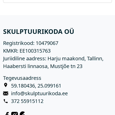
SKULPTUURIKODA OÜ
Registrikood:
10479067
KMKR:
EE100315763
Juriidiline aadress: Harju maakond, Tallinn,
Haabersti linnaosa, Mustjõe tn 23
Tegevusaadress
59.180436, 25.099161
info@skulptuurikoda.ee
372 55915112