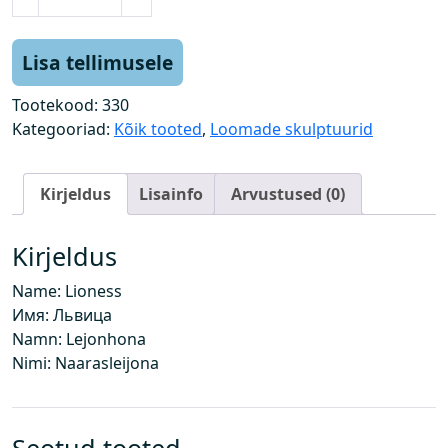
m
a
l
Lisa tellimusele
õ
v
Tootekood:
330
i
Kategooriad:
Kõik tooted
,
Loomade skulptuurid
k
o
Kirjeldus
Lisainfo
Arvustused (0)
g
u
s
Kirjeldus
Name: Lioness
Имя: Львица
Namn: Lejonhona
Nimi: Naarasleijona
Seotud tooted