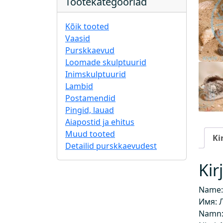
Tootekategooriad
Kõik tooted
Vaasid
Purskkaevud
Loomade skulptuurid
Inimskulptuurid
Lambid
Postamendid
Pingid, lauad
Aiapostid ja ehitus
Muud tooted
Ki
Detailid purskkaevudest
Kir
Name: 
Имя: 
Namn: