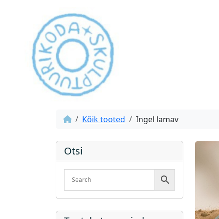
Kõik tooted
Ingel lamav
Otsi