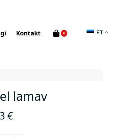
gi
Kontakt
ET
0
el lamav
43
€