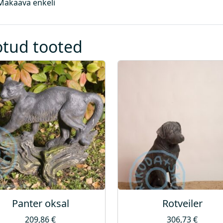
Makaava enkeli
otud tooted
Panter oksal
Rotveiler
209,86
€
306,73
€