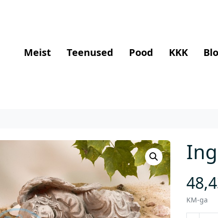
Meist
Teenused
Pood
KKK
Blo
Ing
48,
KM-ga
I