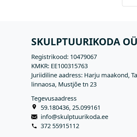
SKULPTUURIKODA O
Registrikood:
10479067
KMKR:
EE100315763
Juriidiline aadress: Harju maakond, Ta
linnaosa, Mustjõe tn 23
Tegevusaadress
59.180436, 25.099161
info@skulptuurikoda.ee
372 55915112