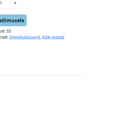
+
tellimusele
od:
33
riad:
Inimskulptuurid
,
Kõik tooted