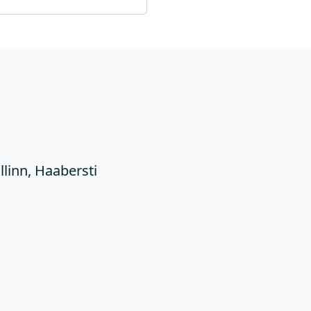
Ü
llinn, Haabersti