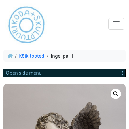
Kõik tooted
Ingel pallil
Open side menu