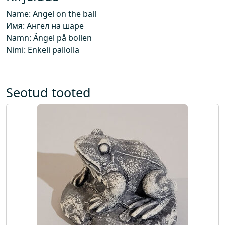
o
Name: Angel on the ball
g
Имя: Ангел на шаре
u
Namn: Ängel på bollen
s
Nimi: Enkeli pallolla
Seotud tooted