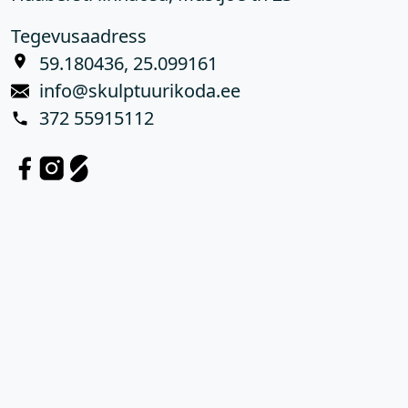
Tegevusaadress
59.180436, 25.099161
info@skulptuurikoda.ee
372 55915112