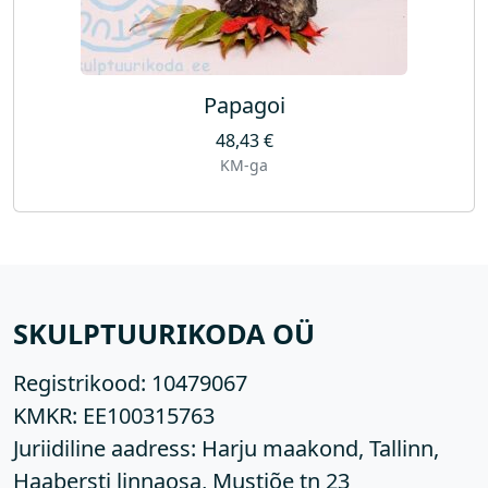
Papagoi
48,43
€
KM-ga
SKULPTUURIKODA OÜ
Registrikood:
10479067
KMKR:
EE100315763
Juriidiline aadress: Harju maakond, Tallinn,
Haabersti linnaosa, Mustjõe tn 23