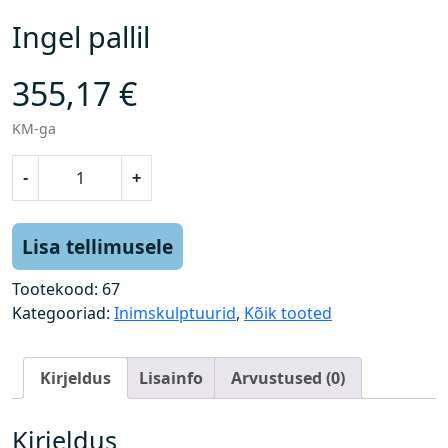
Ingel pallil
355,17
€
KM-ga
I
-
+
n
g
e
Lisa tellimusele
l
p
Tootekood:
67
a
Kategooriad:
Inimskulptuurid
,
Kõik tooted
l
l
Kirjeldus
Lisainfo
Arvustused (0)
i
l
k
Kirjeldus