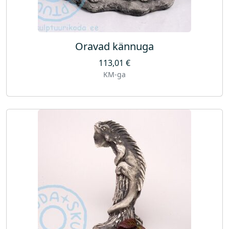
Oravad kännuga
113,01
€
KM-ga