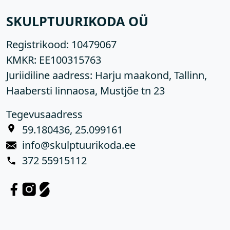
SKULPTUURIKODA OÜ
Registrikood:
10479067
KMKR:
EE100315763
Juriidiline aadress: Harju maakond, Tallinn,
Haabersti linnaosa, Mustjõe tn 23
Tegevusaadress
59.180436, 25.099161
info@skulptuurikoda.ee
372 55915112