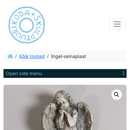
Kõik tooted
Ingel-seinaplaat
Open side menu