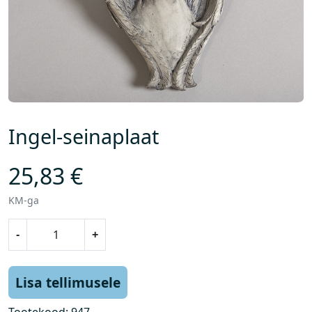
Ingel-seinaplaat
25,83
€
KM-ga
I
-
+
n
g
e
Lisa tellimusele
l
-