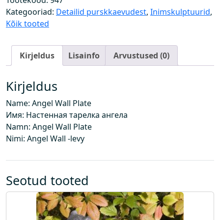
Tootekood:
947
s
Kategooriad:
Detailid purskkaevudest
,
Inimskulptuurid
,
e
Kõik tooted
i
n
Kirjeldus
Lisainfo
Arvustused (0)
a
p
l
Kirjeldus
a
Name: Angel Wall Plate
a
Имя: Настенная тарелка ангела
t
Namn: Angel Wall Plate
k
Nimi: Angel Wall -levy
o
g
u
s
Seotud tooted