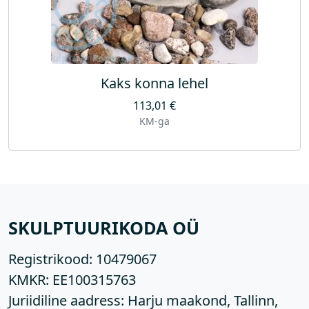
Kaks konna lehel
113,01
€
KM-ga
SKULPTUURIKODA OÜ
Registrikood:
10479067
KMKR:
EE100315763
Juriidiline aadress: Harju maakond, Tallinn,