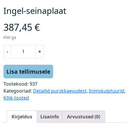
Ingel-seinaplaat
387,45
€
KM-ga
I
-
+
n
g
e
Lisa tellimusele
l
-
Tootekood:
937
s
Kategooriad:
Detailid purskkaevudest
,
Inimskulptuurid
,
e
Kõik tooted
i
n
Kirjeldus
Lisainfo
Arvustused (0)
a
p