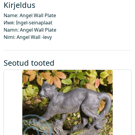
l
Kirjeldus
a
Name: Angel Wall Plate
a
Имя: Ingel-seinaplaat
t
Namn: Angel Wall Plate
k
Nimi: Angel Wall -levy
o
g
u
s
Seotud tooted