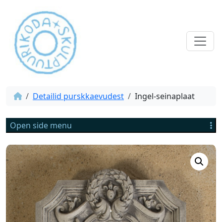
Detailid purskkaevudest
Ingel-seinaplaat
Open side menu