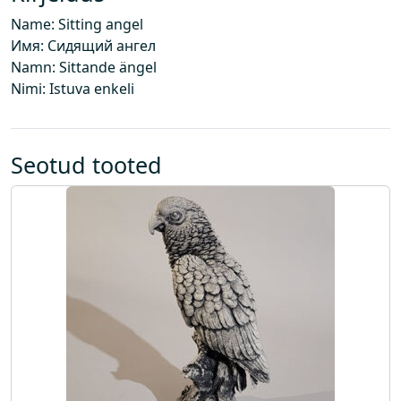
g
Name: Sitting angel
u
Имя: Сидящий ангел
s
Namn: Sittande ängel
Nimi: Istuva enkeli
Seotud tooted