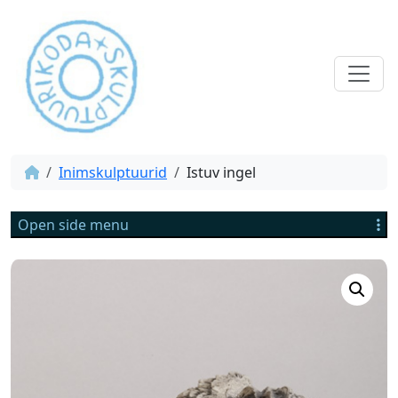
Inimskulptuurid
Istuv ingel
Open side menu