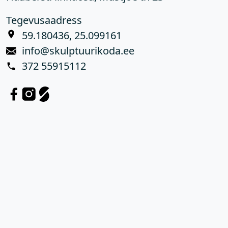
Tegevusaadress
59.180436, 25.099161
info@skulptuurikoda.ee
372 55915112