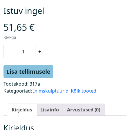
Istuv ingel
51,65
€
KM-ga
I
-
+
s
t
u
Lisa tellimusele
v
i
Tootekood:
317a
n
Kategooriad:
Inimskulptuurid
,
Kõik tooted
g
e
Kirjeldus
Lisainfo
Arvustused (0)
l
k
o
Kirjeldus