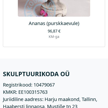
Ananas (purskkaevule)
96,87
€
KM-ga
SKULPTUURIKODA OÜ
Registrikood:
10479067
KMKR:
EE100315763
Juriidiline aadress: Harju maakond, Tallinn,
Haabersti linnaosa, Mustjõe tn 23