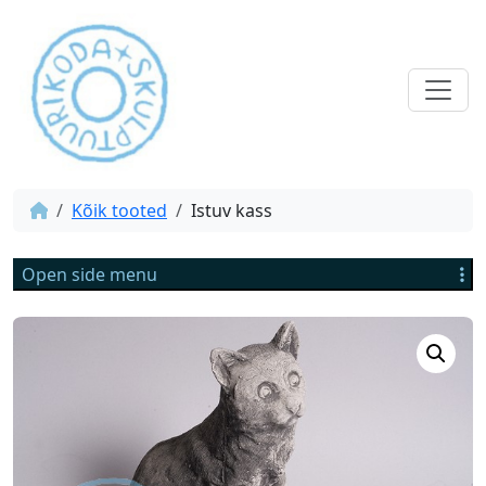
Kõik tooted
Istuv kass
Open side menu