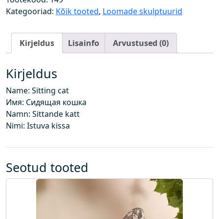
a
Kategooriad:
Kõik tooted
,
Loomade skulptuurid
s
s
Kirjeldus
Lisainfo
Arvustused (0)
k
o
g
Kirjeldus
u
Name: Sitting cat
s
Имя: Сидящая кошка
Namn: Sittande katt
Nimi: Istuva kissa
Seotud tooted