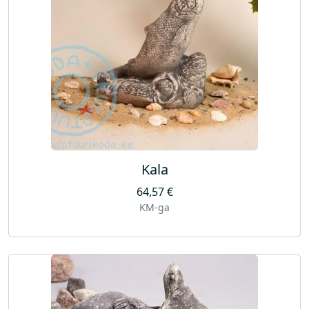
Kala
64,57
€
KM-ga