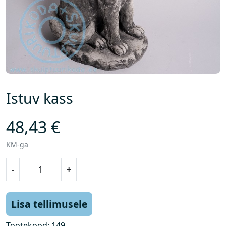
Istuv kass
48,43
€
KM-ga
I
-
+
s
t
u
Lisa tellimusele
v
k
Tootekood:
149