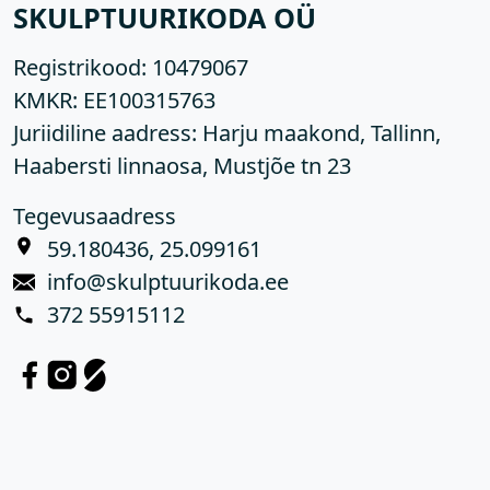
SKULPTUURIKODA OÜ
Registrikood:
10479067
KMKR:
EE100315763
Juriidiline aadress: Harju maakond, Tallinn,
Haabersti linnaosa, Mustjõe tn 23
Tegevusaadress
59.180436, 25.099161
info@skulptuurikoda.ee
372 55915112