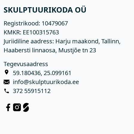
SKULPTUURIKODA OÜ
Registrikood:
10479067
KMKR:
EE100315763
Juriidiline aadress: Harju maakond, Tallinn,
Haabersti linnaosa, Mustjõe tn 23
Tegevusaadress
59.180436, 25.099161
info@skulptuurikoda.ee
372 55915112