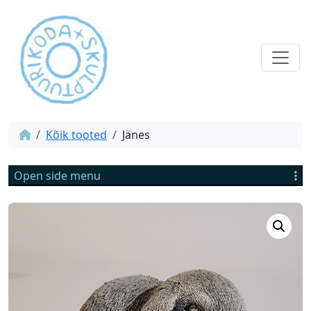
Kõik tooted
Jänes
Open side menu