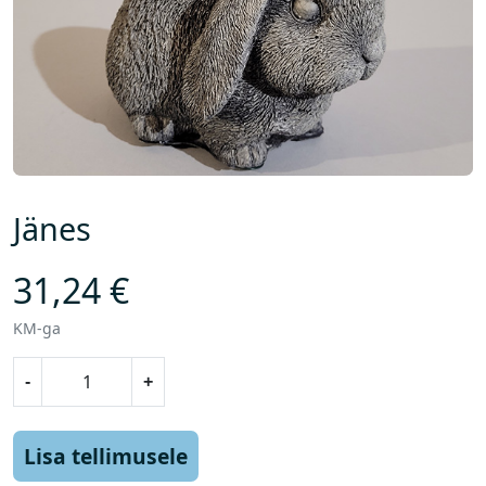
Jänes
31,24
€
KM-ga
J
-
+
ä
n
e
Lisa tellimusele
s