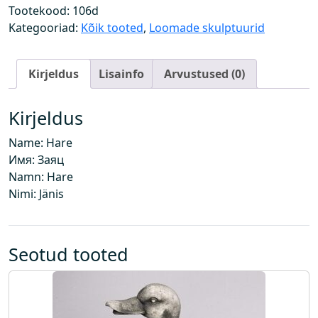
k
Tootekood:
106d
o
Kategooriad:
Kõik tooted
,
Loomade skulptuurid
g
u
Kirjeldus
Lisainfo
Arvustused (0)
s
Kirjeldus
Name: Hare
Имя: Заяц
Namn: Hare
Nimi: Jänis
Seotud tooted