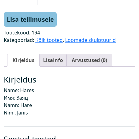
ä
n
e
Lisa tellimusele
s
k
Tootekood:
194
o
Kategooriad:
Kõik tooted
,
Loomade skulptuurid
g
u
Kirjeldus
Lisainfo
Arvustused (0)
s
Kirjeldus
Name: Hares
Имя: Заяц
Namn: Hare
Nimi: Jänis
Seotud tooted