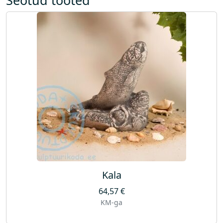
Kala
64,57
€
KM-ga