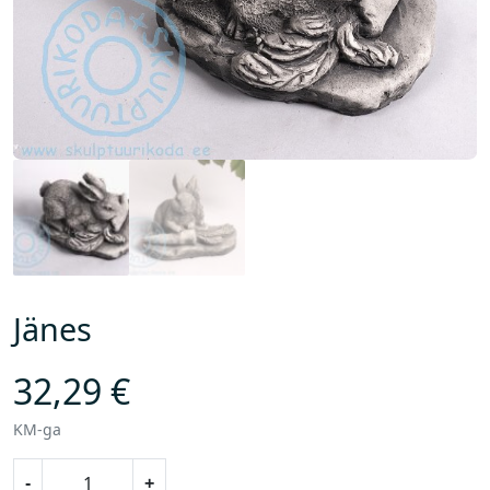
Jänes
32,29
€
KM-ga
J
-
+