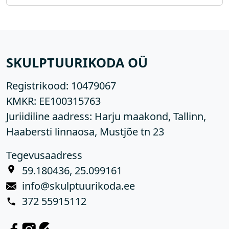
SKULPTUURIKODA OÜ
Registrikood:
10479067
KMKR:
EE100315763
Juriidiline aadress: Harju maakond, Tallinn,
Haabersti linnaosa, Mustjõe tn 23
Tegevusaadress
59.180436, 25.099161
info@skulptuurikoda.ee
372 55915112