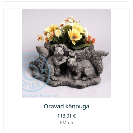
Oravad kännuga
113,01
€
KM-ga