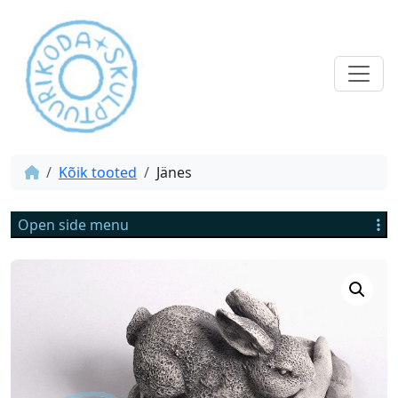
Kõik tooted
Jänes
Open side menu