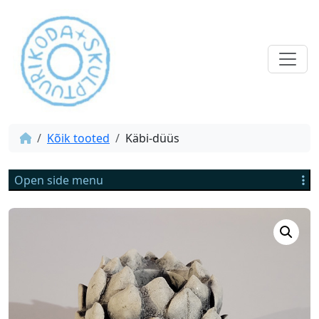
Kõik tooted
Käbi-düüs
Open side menu