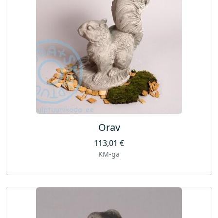
Orav
113,01
€
KM-ga