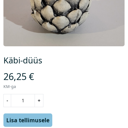
Käbi-düüs
26,25
€
KM-ga
K
-
+
ä
b
i
Lisa tellimusele
-