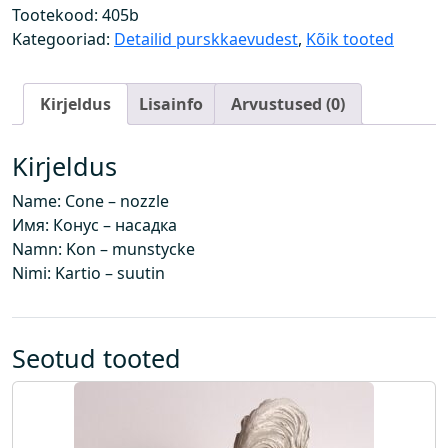
d
Tootekood:
405b
ü
Kategooriad:
Detailid purskkaevudest
,
Kõik tooted
ü
s
Kirjeldus
Lisainfo
Arvustused (0)
k
o
g
Kirjeldus
u
Name: Cone – nozzle
s
Имя: Конус – насадка
Namn: Kon – munstycke
Nimi: Kartio – suutin
Seotud tooted