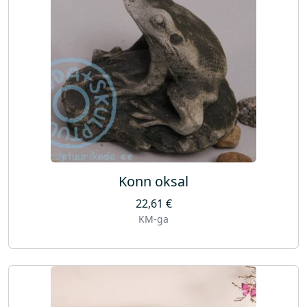
Konn oksal
22,61
€
KM-ga