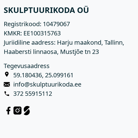
SKULPTUURIKODA OÜ
Registrikood:
10479067
KMKR:
EE100315763
Juriidiline aadress: Harju maakond, Tallinn,
Haabersti linnaosa, Mustjõe tn 23
Tegevusaadress
59.180436, 25.099161
info@skulptuurikoda.ee
372 55915112