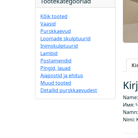
Tootekategooriad
Kõik tooted
Vaasid
Purskkaevud
Loomade skulptuurid
Inimskulptuurid
Lambid
Postamendid
Ki
Pingid, lauad
Aiapostid ja ehitus
Kir
Muud tooted
Detailid purskkaevudest
Name:
Имя: 
Namn:
Nimi: 