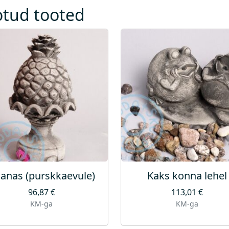
otud tooted
anas (purskkaevule)
Kaks konna lehel
96,87
€
113,01
€
KM-ga
KM-ga