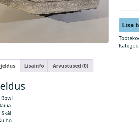
-
a
u
s
Lisa 
s
k
Tooteko
o
Kategoo
g
u
rjeldus
Lisainfo
Arvustused (0)
s
jeldus
 Bowl
Чаша
 Skål
Kulho