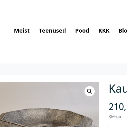
Meist
Teenused
Pood
KKK
Blo
Ka
210
KM-ga
K