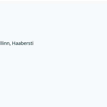
Ü
llinn, Haabersti