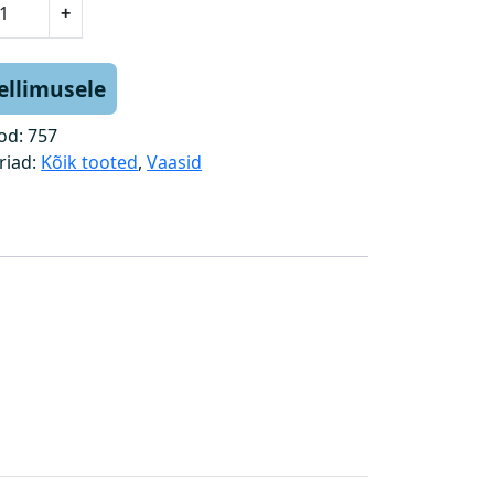
+
tellimusele
od:
757
riad:
Kõik tooted
,
Vaasid