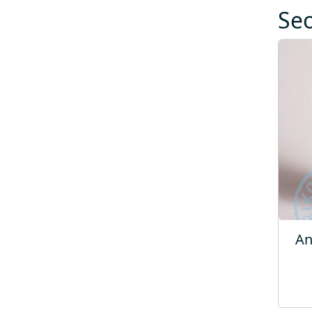
Se
An