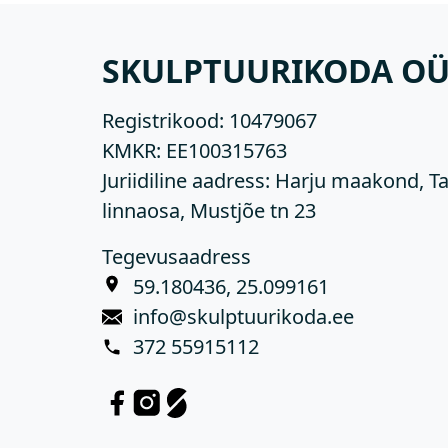
SKULPTUURIKODA O
Registrikood:
10479067
KMKR:
EE100315763
Juriidiline aadress: Harju maakond, Ta
linnaosa, Mustjõe tn 23
Tegevusaadress
59.180436, 25.099161
info@skulptuurikoda.ee
372 55915112