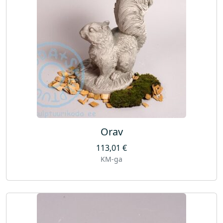
Orav
113,01
€
KM-ga