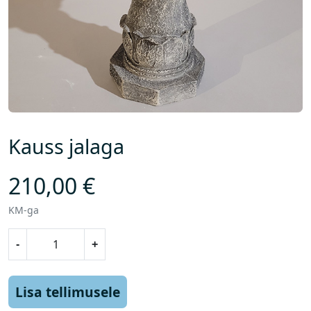
Kauss jalaga
210,00
€
KM-ga
K
-
+
a
u
s
Lisa tellimusele
s