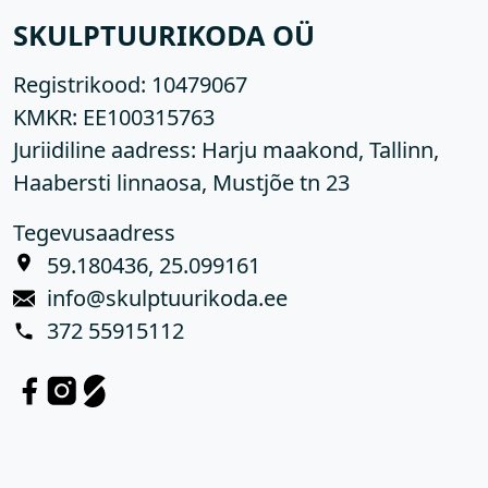
SKULPTUURIKODA OÜ
Registrikood:
10479067
KMKR:
EE100315763
Juriidiline aadress: Harju maakond, Tallinn,
Haabersti linnaosa, Mustjõe tn 23
Tegevusaadress
59.180436, 25.099161
info@skulptuurikoda.ee
372 55915112