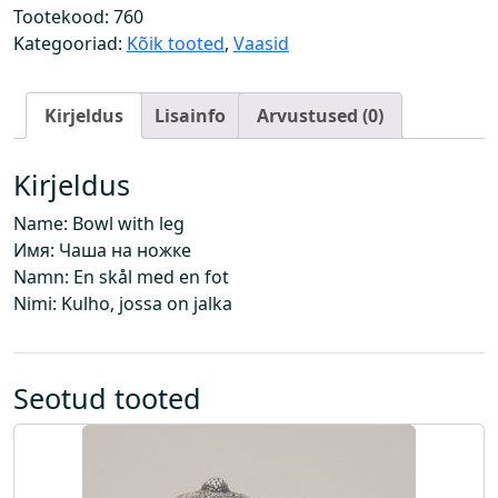
j
Tootekood:
760
a
Kategooriad:
Kõik tooted
,
Vaasid
l
a
Kirjeldus
Lisainfo
Arvustused (0)
g
a
k
Kirjeldus
o
Name: Bowl with leg
g
Имя: Чаша на ножке
u
Namn: En skål med en fot
s
Nimi: Kulho, jossa on jalka
Seotud tooted