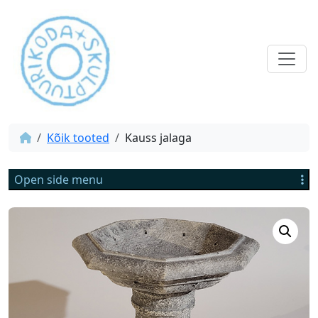
Kõik tooted
Kauss jalaga
Open side menu