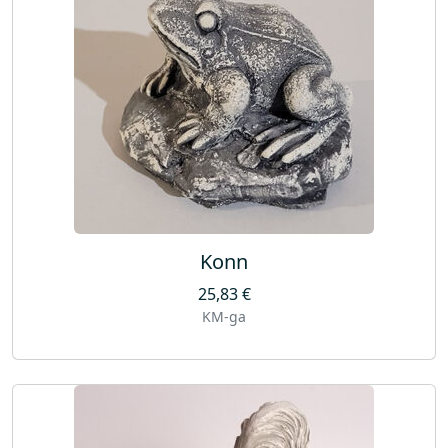
Konn
25,83
€
KM-ga