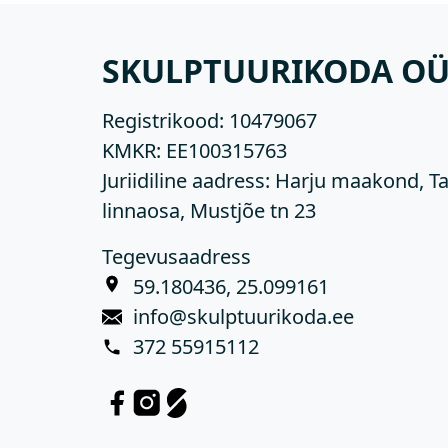
SKULPTUURIKODA O
Registrikood:
10479067
KMKR:
EE100315763
Juriidiline aadress: Harju maakond, Ta
linnaosa, Mustjõe tn 23
Tegevusaadress
59.180436, 25.099161
info@skulptuurikoda.ee
372 55915112