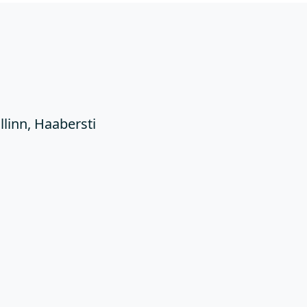
Ü
llinn, Haabersti