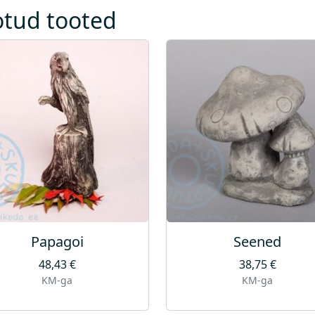
otud tooted
Papagoi
Seened
48,43
€
38,75
€
KM-ga
KM-ga