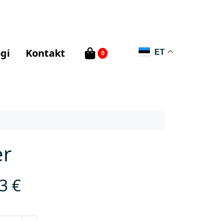
gi
Kontakt
ET
0
er
43
€