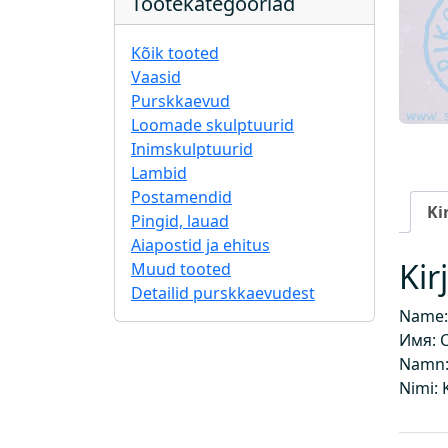
Tootekategooriad
Kõik tooted
Vaasid
Purskkaevud
Loomade skulptuurid
Inimskulptuurid
Lambid
Postamendid
Ki
Pingid, lauad
Aiapostid ja ehitus
Kir
Muud tooted
Detailid purskkaevudest
Name:
Имя: 
Namn:
Nimi: 