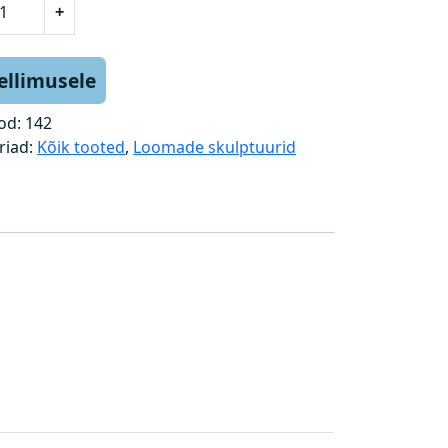
+
tellimusele
od:
142
riad:
Kõik tooted
,
Loomade skulptuurid