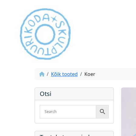
Kõik tooted
Koer
Otsi