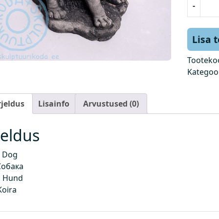
-
o
e
r
Lisa 
k
o
Tooteko
g
Kategoo
u
s
rjeldus
Lisainfo
Arvustused (0)
jeldus
 Dog
Собака
 Hund
Koira