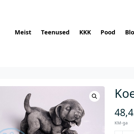
Meist
Teenused
KKK
Pood
Blo
Ko
48,
KM-ga
K