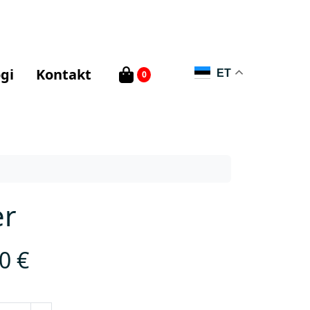
gi
Kontakt
ET
0
er
20
€