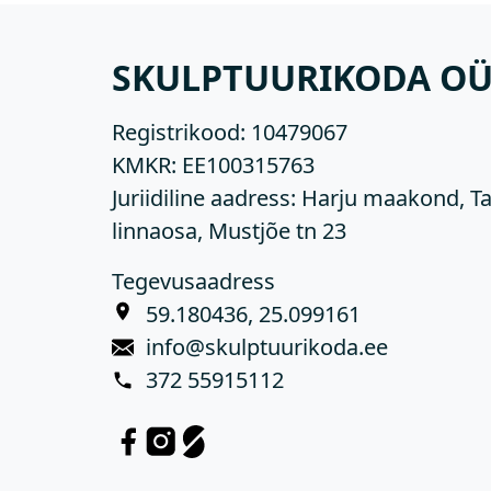
SKULPTUURIKODA O
Registrikood:
10479067
KMKR:
EE100315763
Juriidiline aadress: Harju maakond, Ta
linnaosa, Mustjõe tn 23
Tegevusaadress
59.180436, 25.099161
info@skulptuurikoda.ee
372 55915112