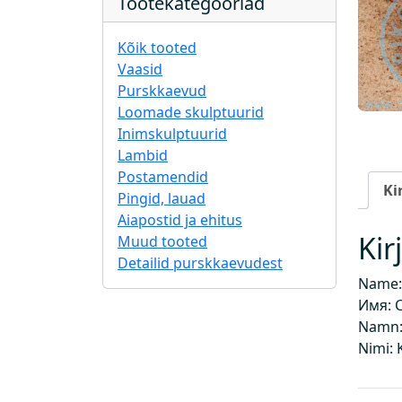
Tootekategooriad
Kõik tooted
Vaasid
Purskkaevud
Loomade skulptuurid
Inimskulptuurid
Lambid
Postamendid
Ki
Pingid, lauad
Aiapostid ja ehitus
Kir
Muud tooted
Detailid purskkaevudest
Name:
Имя: 
Namn:
Nimi: 