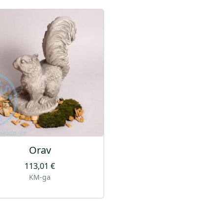
Orav
113,01
€
KM-ga