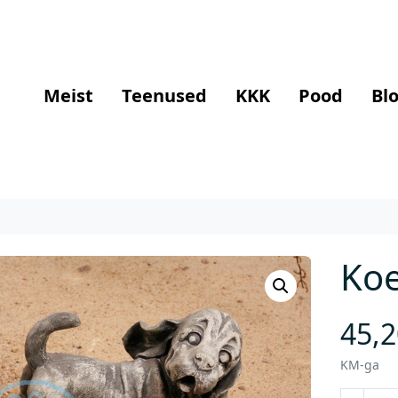
Meist
Teenused
KKK
Pood
Blo
Ko
45,
KM-ga
K