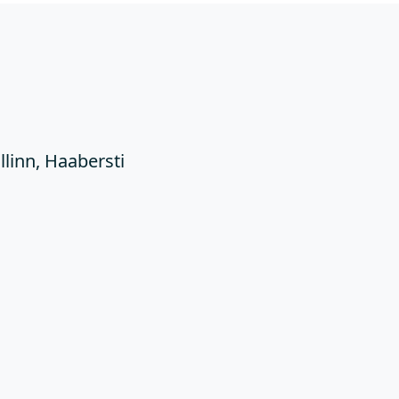
Ü
llinn, Haabersti