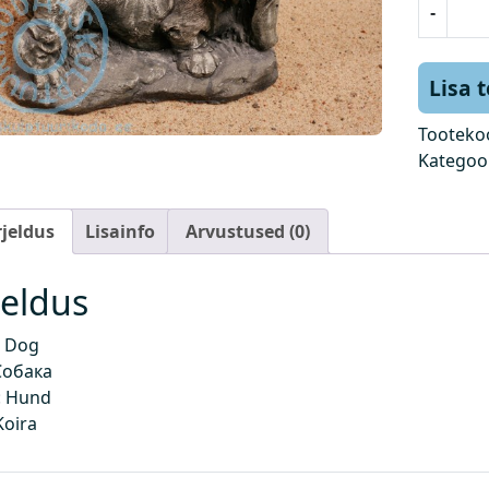
-
o
e
r
Lisa 
k
o
Tooteko
g
Kategoo
u
s
rjeldus
Lisainfo
Arvustused (0)
jeldus
 Dog
Собака
 Hund
Koira