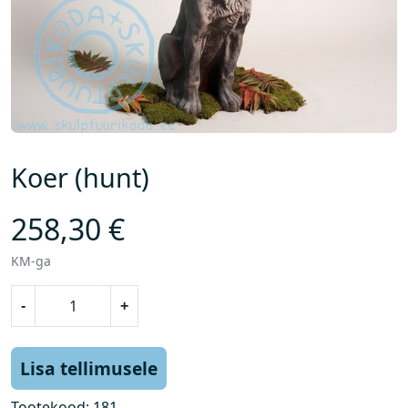
Koer (hunt)
258,30
€
KM-ga
K
-
+
o
e
r
Lisa tellimusele
(
h
Tootekood:
181