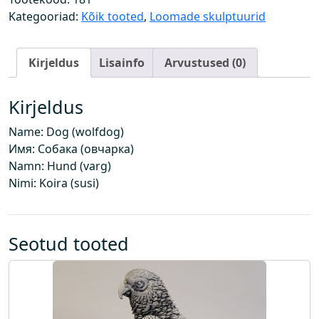
u
Kategooriad:
Kõik tooted
,
Loomade skulptuurid
n
t
Kirjeldus
Lisainfo
Arvustused (0)
)
k
o
Kirjeldus
g
Name: Dog (wolfdog)
u
Имя: Собака (овчарка)
s
Namn: Hund (varg)
Nimi: Koira (susi)
Seotud tooted