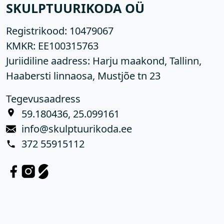
SKULPTUURIKODA OÜ
Registrikood:
10479067
KMKR:
EE100315763
Juriidiline aadress: Harju maakond, Tallinn,
Haabersti linnaosa, Mustjõe tn 23
Tegevusaadress
59.180436, 25.099161
info@skulptuurikoda.ee
372 55915112