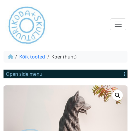
Kõik tooted
Koer (hunt)
Open side menu