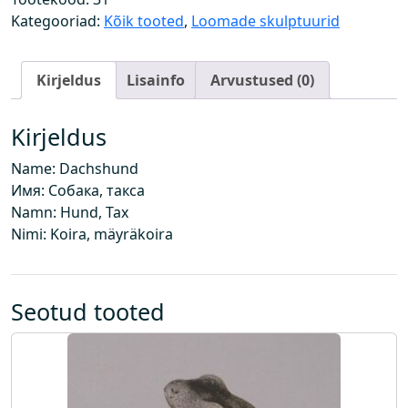
a
Kategooriad:
Kõik tooted
,
Loomade skulptuurid
k
s
Kirjeldus
Lisainfo
Arvustused (0)
i
k
o
Kirjeldus
g
Name: Dachshund
u
Имя: Собака, такса
s
Namn: Hund, Tax
Nimi: Koira, mäyräkoira
Seotud tooted