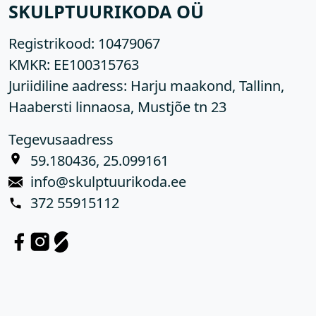
SKULPTUURIKODA OÜ
Registrikood:
10479067
KMKR:
EE100315763
Juriidiline aadress: Harju maakond, Tallinn,
Haabersti linnaosa, Mustjõe tn 23
Tegevusaadress
59.180436, 25.099161
info@skulptuurikoda.ee
372 55915112