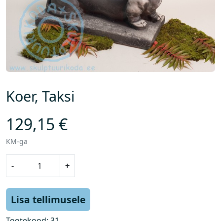
Koer, Taksi
129,15
€
KM-ga
K
-
+
o
e
r
Lisa tellimusele
,
T
Tootekood:
31