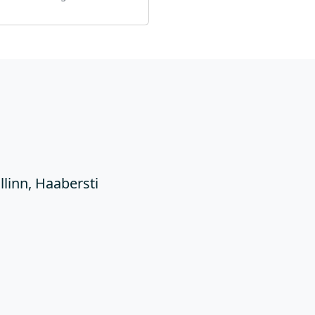
Ü
llinn, Haabersti