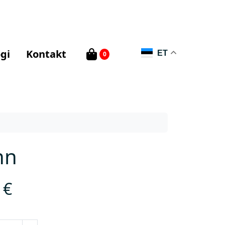
gi
Kontakt
ET
0
nn
9
€