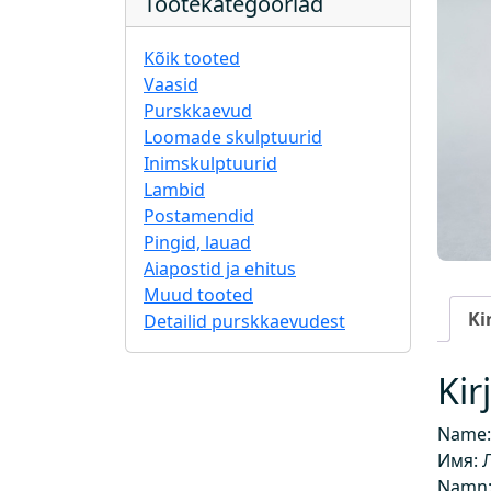
Tootekategooriad
Kõik tooted
Vaasid
Purskkaevud
Loomade skulptuurid
Inimskulptuurid
Lambid
Postamendid
Pingid, lauad
Aiapostid ja ehitus
Muud tooted
Ki
Detailid purskkaevudest
Kir
Name:
Имя: 
Namn: