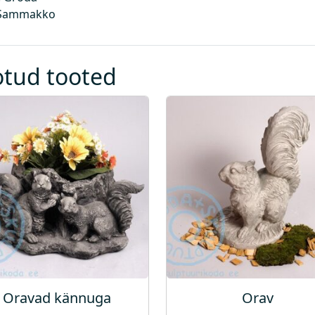
 Sammakko
otud tooted
Oravad kännuga
Orav