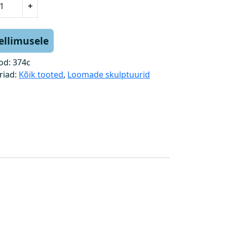
+
tellimusele
od:
374c
riad:
Kõik tooted
,
Loomade skulptuurid