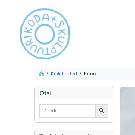
Kõik tooted
Konn
Otsi