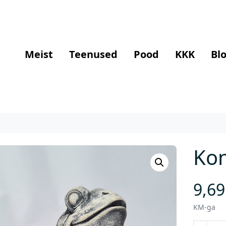
Meist
Teenused
Pood
KKK
Blo
Ko
9,6
KM-ga
K