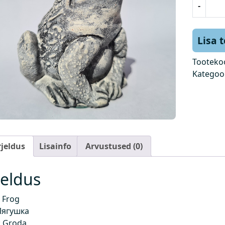
-
o
n
n
Lisa 
k
o
Tooteko
g
Kategoo
u
s
rjeldus
Lisainfo
Arvustused (0)
jeldus
 Frog
Лягушка
 Groda