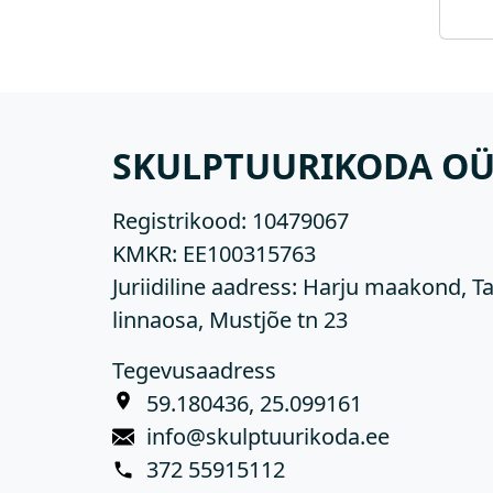
SKULPTUURIKODA O
Registrikood:
10479067
KMKR:
EE100315763
Juriidiline aadress: Harju maakond, Ta
linnaosa, Mustjõe tn 23
Tegevusaadress
59.180436, 25.099161
info@skulptuurikoda.ee
372 55915112