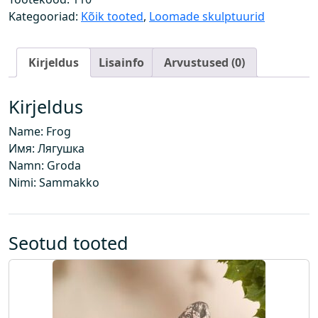
g
Kategooriad:
Kõik tooted
,
Loomade skulptuurid
u
s
Kirjeldus
Lisainfo
Arvustused (0)
Kirjeldus
Name: Frog
Имя: Лягушка
Namn: Groda
Nimi: Sammakko
Seotud tooted