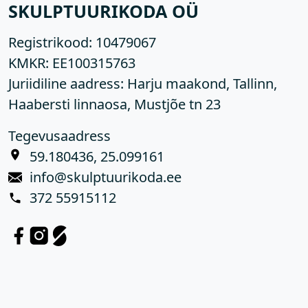
SKULPTUURIKODA OÜ
Registrikood:
10479067
KMKR:
EE100315763
Juriidiline aadress: Harju maakond, Tallinn,
Haabersti linnaosa, Mustjõe tn 23
Tegevusaadress
59.180436, 25.099161
info@skulptuurikoda.ee
372 55915112