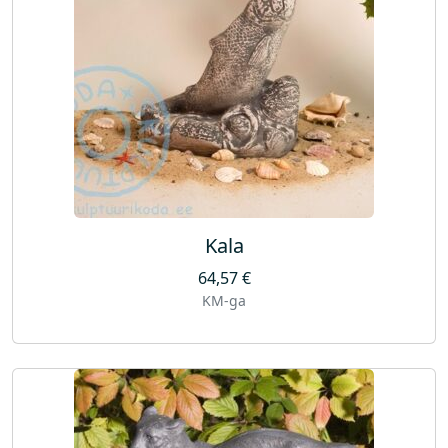
Kala
64,57
€
KM-ga