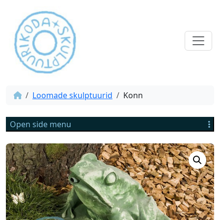
Loomade skulptuurid
Konn
Open side menu