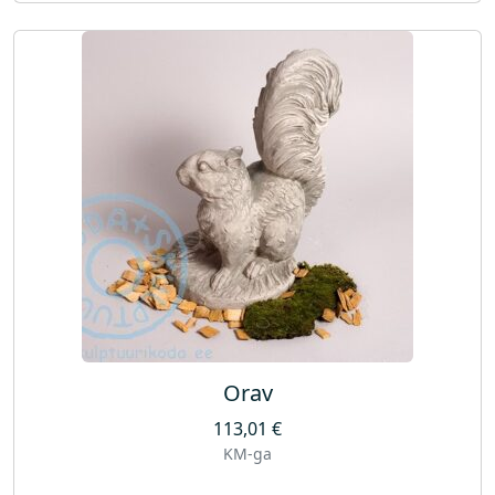
Orav
113,01
€
KM-ga