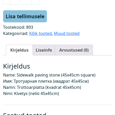
õ
n
n
Lisa tellimusele
i
t
Tootekood:
893
e
Kategooriad:
Kõik tooted
,
Muud tooted
e
p
Kirjeldus
Lisainfo
Arvustused (0)
l
a
a
Kirjeldus
t
Name: Sidewalk paving stone (45x45cm square)
(
Имя: Тротуарная плитка (квадрат 45x45cм)
r
Namn: Trottoarplatta (kvadrat 45x45cm)
u
Nimi: Kivetys (neliö 45x45cm)
u
t
4
5