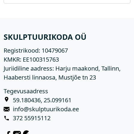
SKULPTUURIKODA OÜ
Registrikood:
10479067
KMKR:
EE100315763
Juriidiline aadress: Harju maakond, Tallinn,
Haabersti linnaosa, Mustjõe tn 23
Tegevusaadress
59.180436, 25.099161
info@skulptuurikoda.ee
372 55915112