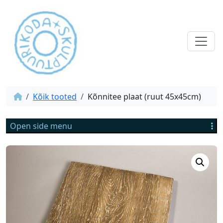
Kõik tooted
Kõnnitee plaat (ruut 45x45cm)
Open side menu