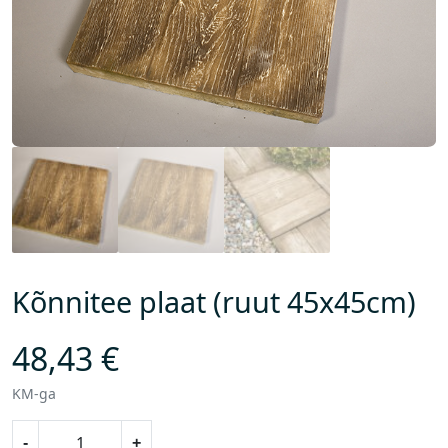
Kõnnitee plaat (ruut 45x45cm)
48,43
€
KM-ga
K
-
+