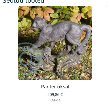
Seotud tooted
x
4
5
c
m
)
k
o
g
u
s
Panter oksal
209,86
€
KM-ga