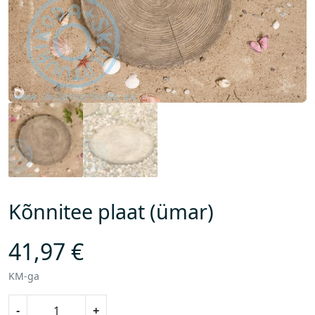
Kõnnitee plaat (ümar)
41,97
€
KM-ga
K
-
+