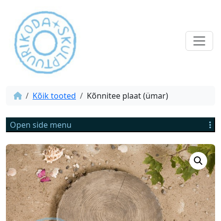
Kõik tooted
Kõnnitee plaat (ümar)
Open side menu