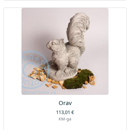
Orav
113,01
€
KM-ga