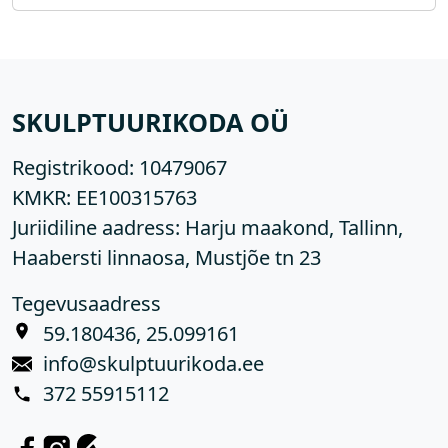
SKULPTUURIKODA OÜ
Registrikood:
10479067
KMKR:
EE100315763
Juriidiline aadress: Harju maakond, Tallinn,
Haabersti linnaosa, Mustjõe tn 23
Tegevusaadress
59.180436, 25.099161
info@skulptuurikoda.ee
372 55915112