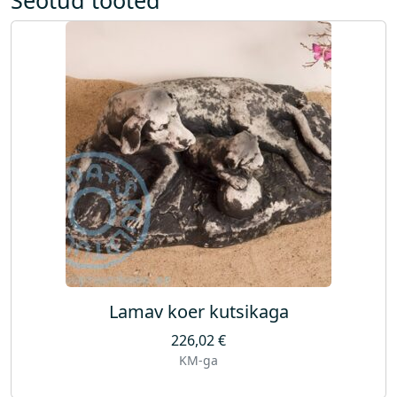
o
g
u
s
Lamav koer kutsikaga
226,02
€
KM-ga