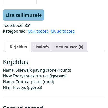
õ
n
n
Lisa tellimusele
i
t
Tootekood:
861
e
Kategooriad:
Kõik tooted
,
Muud tooted
e
p
Kirjeldus
Lisainfo
Arvustused (0)
l
a
a
Kirjeldus
t
Name: Sidewalk paving stone (round)
(
Имя: Тротуарная плитка (круглая)
ü
Namn: Trottoarplatta (rund)
m
Nimi: Kivetys (pyöreä)
a
r
)
k
Seotud tooted