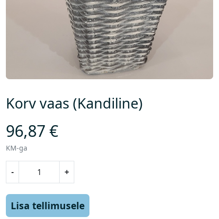
Korv vaas (Kandiline)
96,87
€
KM-ga
K
-
+
o
r
v
Lisa tellimusele
v