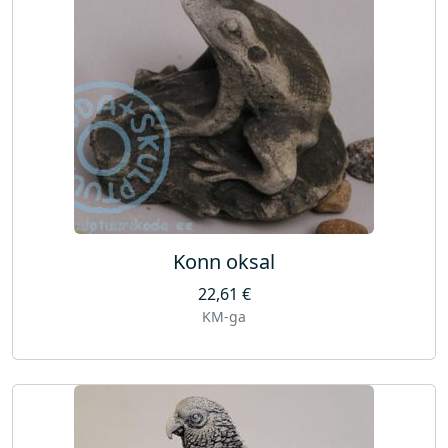
Konn oksal
22,61
€
KM-ga