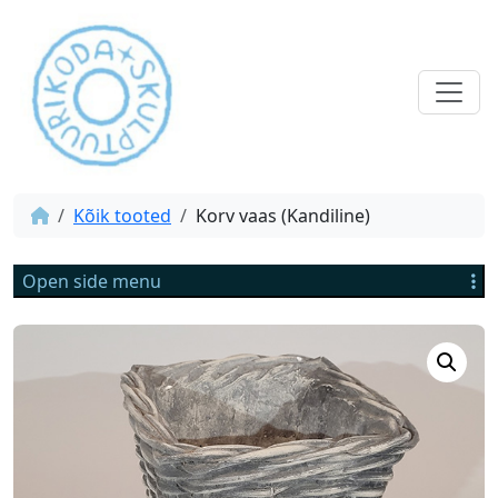
Kõik tooted
Korv vaas (Kandiline)
Open side menu