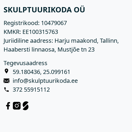
SKULPTUURIKODA OÜ
Registrikood:
10479067
KMKR:
EE100315763
Juriidiline aadress: Harju maakond, Tallinn,
Haabersti linnaosa, Mustjõe tn 23
Tegevusaadress
59.180436, 25.099161
info@skulptuurikoda.ee
372 55915112