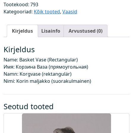
a
Tootekood:
793
a
Kategooriad:
Kõik tooted
,
Vaasid
s
(
Kirjeldus
Lisainfo
Arvustused (0)
K
a
n
Kirjeldus
d
Name: Basket Vase (Rectangular)
i
Имя: Корзина Ваза (прямоугольная)
l
Namn: Korgvase (rektangulär)
i
Nimi: Korin maljakko (suorakulmainen)
n
e
)
k
Seotud tooted
o
g
u
s