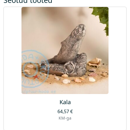
Kala
64,57
€
KM-ga