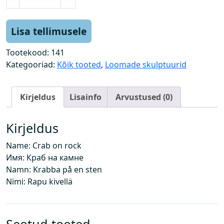
r
a
b
Lisa tellimusele
i
k
Tootekood:
141
i
Kategooriad:
Kõik tooted
,
Loomade skulptuurid
v
i
Kirjeldus
Lisainfo
Arvustused (0)
l
k
o
Kirjeldus
g
Name: Crab on rock
u
Имя: Краб на камне
s
Namn: Krabba på en sten
Nimi: Rapu kivellä
Seotud tooted