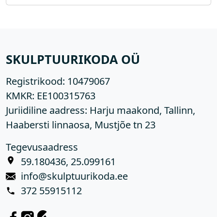
SKULPTUURIKODA OÜ
Registrikood:
10479067
KMKR:
EE100315763
Juriidiline aadress: Harju maakond, Tallinn,
Haabersti linnaosa, Mustjõe tn 23
Tegevusaadress
59.180436, 25.099161
info@skulptuurikoda.ee
372 55915112