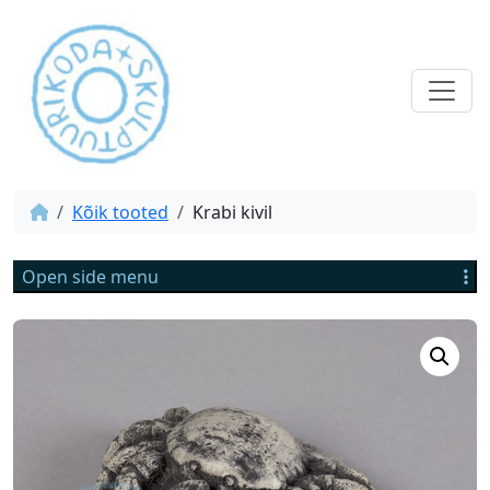
Kõik tooted
Krabi kivil
Open side menu