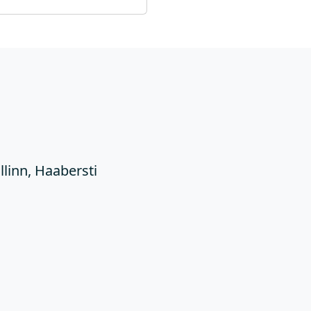
Ü
llinn, Haabersti