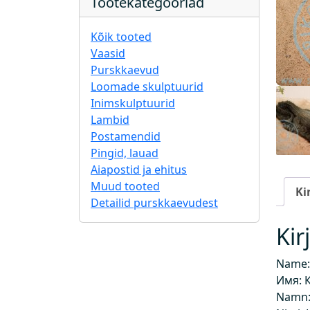
Tootekategooriad
Kõik tooted
Vaasid
Purskkaevud
Loomade skulptuurid
Inimskulptuurid
Lambid
Postamendid
Pingid, lauad
Aiapostid ja ehitus
Muud tooted
Ki
Detailid purskkaevudest
Kir
Name:
Имя: 
Namn: