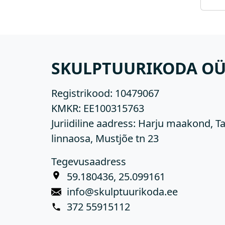
SKULPTUURIKODA O
Registrikood:
10479067
KMKR:
EE100315763
Juriidiline aadress: Harju maakond, Ta
linnaosa, Mustjõe tn 23
Tegevusaadress
59.180436, 25.099161
info@skulptuurikoda.ee
372 55915112