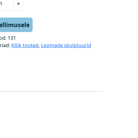
+
tellimusele
od:
131
riad:
Kõik tooted
,
Loomade skulptuurid