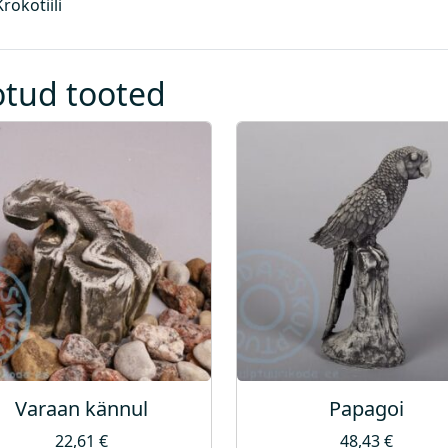
rokotiili
otud tooted
Varaan kännul
Papagoi
22,61
€
48,43
€