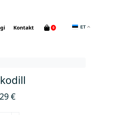
gi
Kontakt
ET
0
kodill
,29
€