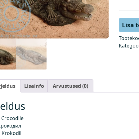
-
r
o
k
Lisa 
o
d
Tooteko
i
Kategoo
l
l
k
o
g
rjeldus
Lisainfo
Arvustused (0)
u
s
jeldus
 Crocodile
Крокодил
 Krokodil