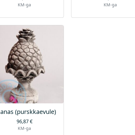
KM-ga
KM-ga
anas (purskkaevule)
96,87
€
KM-ga