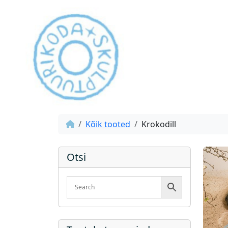
Kõik tooted
Krokodill
Otsi