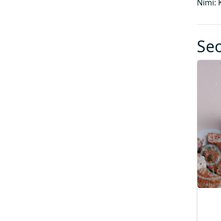
Nimi: K
Se