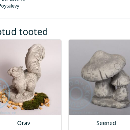
Pöytälevy
otud tooted
Orav
Seened