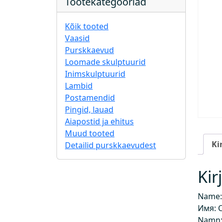
Tootekategooriad
Kõik tooted
Vaasid
Purskkaevud
Loomade skulptuurid
Inimskulptuurid
Lambid
Postamendid
Pingid, lauad
Aiapostid ja ehitus
Muud tooted
Ki
Detailid purskkaevudest
Kir
Name:
Имя: 
Namn: