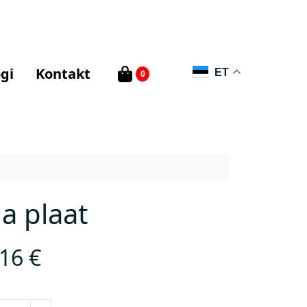
gi
Kontakt
ET
0
a plaat
,16
€