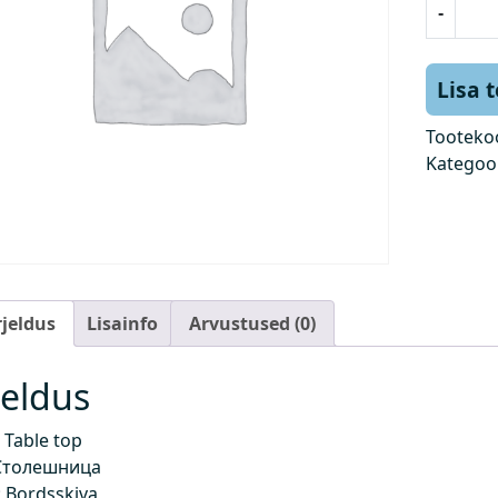
-
a
u
a
Lisa 
p
l
Tooteko
a
Kategoo
a
t
k
o
g
u
rjeldus
Lisainfo
Arvustused (0)
s
jeldus
 Table top
Столешница
 Bordsskiva