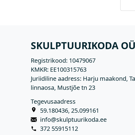
SKULPTUURIKODA O
Registrikood:
10479067
KMKR:
EE100315763
Juriidiline aadress: Harju maakond, Ta
linnaosa, Mustjõe tn 23
Tegevusaadress
59.180436, 25.099161
info@skulptuurikoda.ee
372 55915112