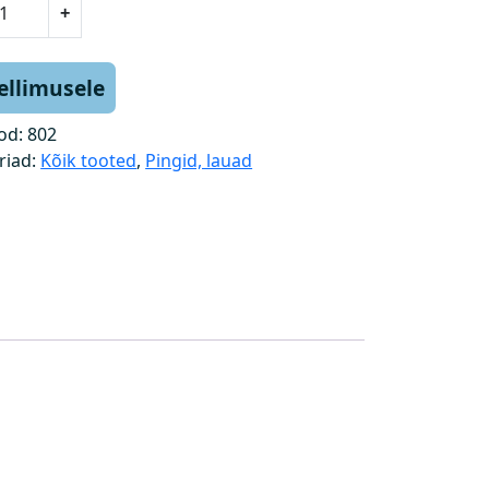
+
tellimusele
od:
802
riad:
Kõik tooted
,
Pingid, lauad