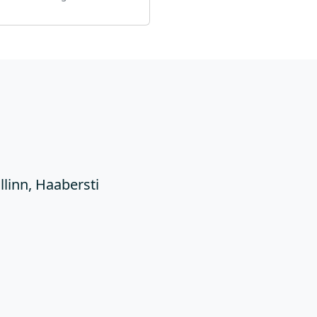
Ü
llinn, Haabersti