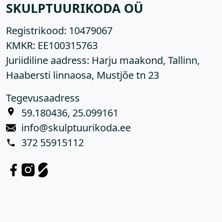
SKULPTUURIKODA OÜ
Registrikood:
10479067
KMKR:
EE100315763
Juriidiline aadress: Harju maakond, Tallinn,
Haabersti linnaosa, Mustjõe tn 23
Tegevusaadress
59.180436, 25.099161
info@skulptuurikoda.ee
372 55915112