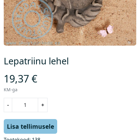
Lepatriinu lehel
19,37
€
KM-ga
L
-
+
e
p
a
Lisa tellimusele
t
r
Tootekood:
138