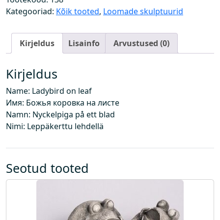
i
Kategooriad:
Kõik tooted
,
Loomade skulptuurid
i
n
Kirjeldus
Lisainfo
Arvustused (0)
u
l
e
Kirjeldus
h
Name: Ladybird on leaf
e
Имя: Божья коровка на листе
l
Namn: Nyckelpiga på ett blad
k
Nimi: Leppäkerttu lehdellä
o
g
u
s
Seotud tooted