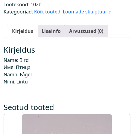
o
Tootekood:
102b
g
Kategooriad:
Kõik tooted
,
Loomade skulptuurid
u
s
Kirjeldus
Lisainfo
Arvustused (0)
Kirjeldus
Name: Bird
Имя: Птица
Namn: Fågel
Nimi: Lintu
Seotud tooted