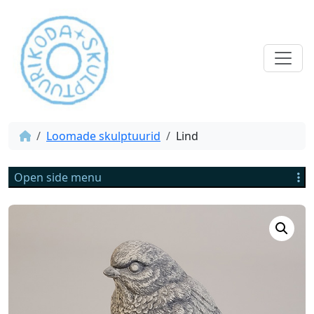
Loomade skulptuurid
Lind
Open side menu