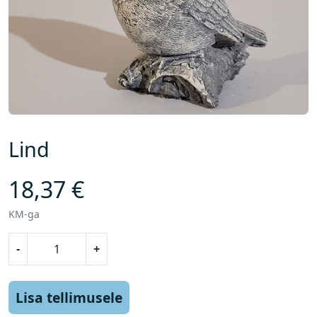
Lind
18,37
€
KM-ga
L
-
+
i
n
d
Lisa tellimusele
k