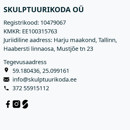
SKULPTUURIKODA OÜ
Registrikood:
10479067
KMKR:
EE100315763
Juriidiline aadress: Harju maakond, Tallinn,
Haabersti linnaosa, Mustjõe tn 23
Tegevusaadress
59.180436, 25.099161
info@skulptuurikoda.ee
372 55915112