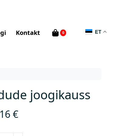
gi
Kontakt
ET
0
dude joogikauss
,16
€