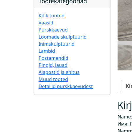
Tootekategooriad
Kõik tooted
Vaasid
Purskkaevud
Loomade skulptuurid
Inimskulptuurid
Lambid
Postamendid
Pingid, lauad
Aiapostid ja ehitus
Muud tooted
Ki
Detailid purskkaevudest
Kir
Name:
Имя: 
Namn: