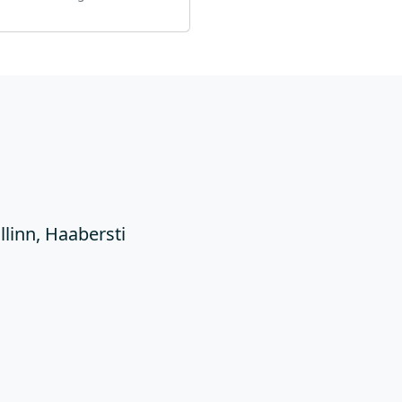
Ü
llinn, Haabersti