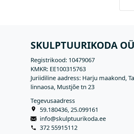
SKULPTUURIKODA O
Registrikood:
10479067
KMKR:
EE100315763
Juriidiline aadress: Harju maakond, Ta
linnaosa, Mustjõe tn 23
Tegevusaadress
59.180436, 25.099161
info@skulptuurikoda.ee
372 55915112