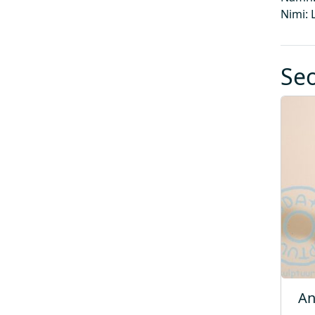
Nimi: 
Se
An