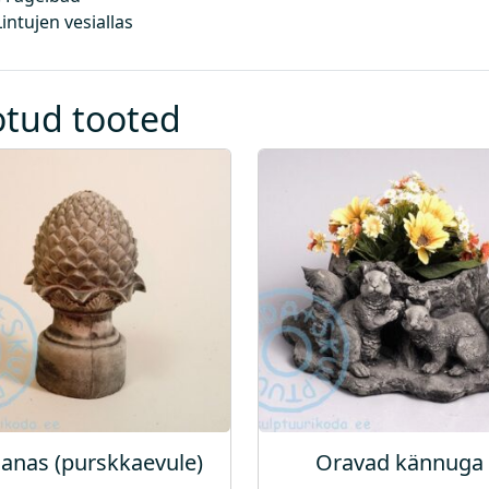
g
Lintujen vesiallas
u
s
otud tooted
anas (purskkaevule)
Oravad kännuga