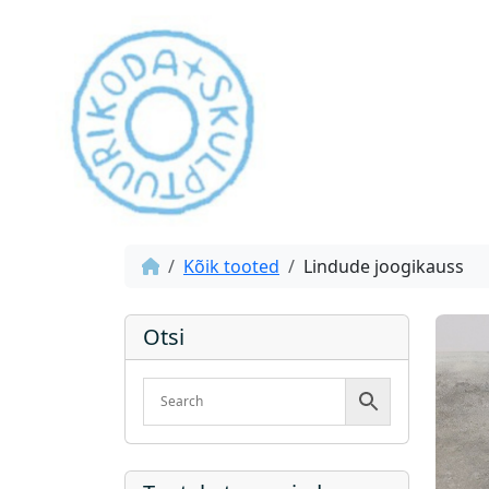
Kõik tooted
Lindude joogikauss
Otsi