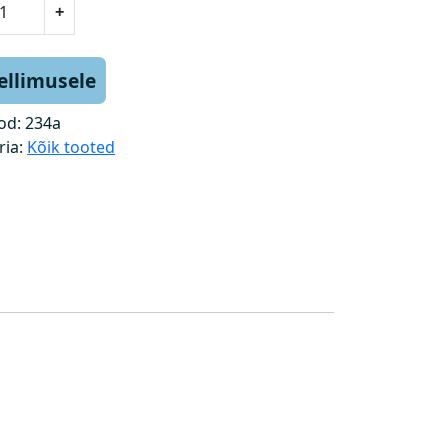
+
tellimusele
od:
234a
ria:
Kõik tooted