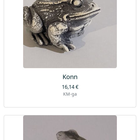
Konn
16,14
€
KM-ga