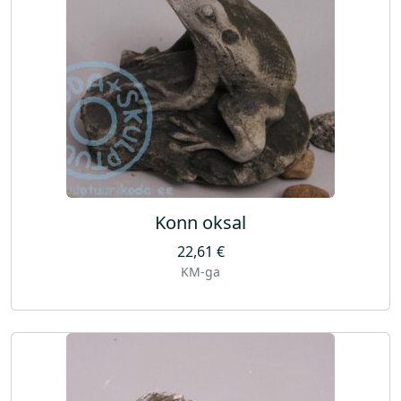
Konn oksal
22,61
€
KM-ga