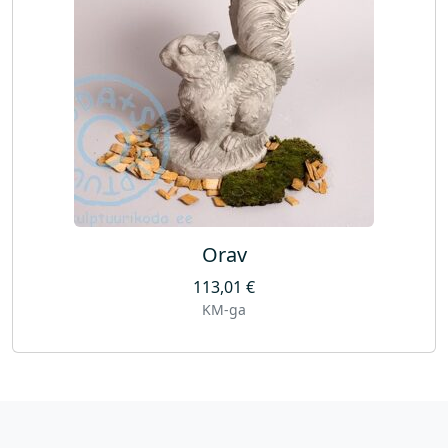
Orav
113,01
€
KM-ga