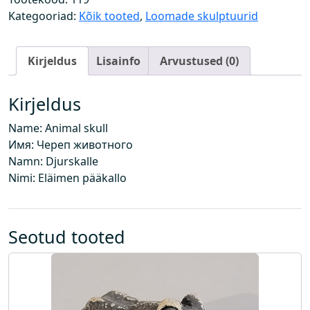
o
Kategooriad:
Kõik tooted
,
Loomade skulptuurid
l
j
Kirjeldus
Lisainfo
Arvustused (0)
u
k
o
Kirjeldus
g
Name: Animal skull
u
Имя: Череп животного
s
Namn: Djurskalle
Nimi: Eläimen pääkallo
Seotud tooted