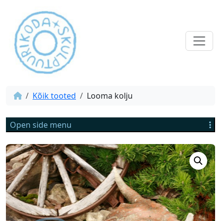
Kõik tooted
Looma kolju
Open side menu