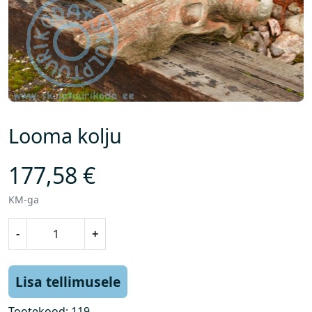
Looma kolju
177,58
€
KM-ga
L
-
+
o
o
m
Lisa tellimusele
a
k
Tootekood:
119