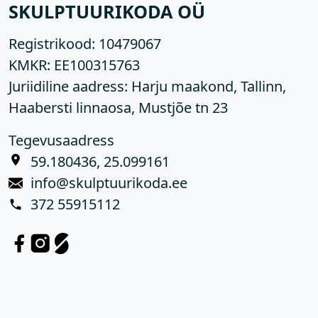
SKULPTUURIKODA OÜ
Registrikood:
10479067
KMKR:
EE100315763
Juriidiline aadress: Harju maakond, Tallinn,
Haabersti linnaosa, Mustjõe tn 23
Tegevusaadress
59.180436, 25.099161
info@skulptuurikoda.ee
372 55915112