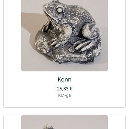
Konn
25,83
€
KM-ga