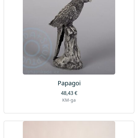
g
u
s
Papagoi
48,43
€
KM-ga