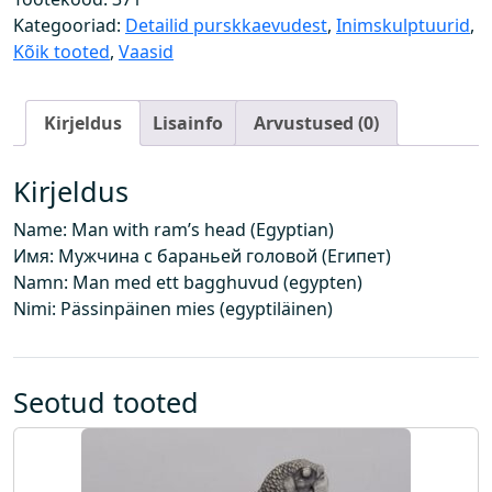
n
Kategooriad:
Detailid purskkaevudest
,
Inimskulptuurid
,
a
Kõik tooted
,
Vaasid
p
e
Kirjeldus
Lisainfo
Arvustused (0)
a
g
a
Kirjeldus
(
Name: Man with ram’s head (Egyptian)
e
Имя: Мужчина с бараньей головой (Египет)
g
Namn: Man med ett bagghuvud (egypten)
i
Nimi: Pässinpäinen mies (egyptiläinen)
p
t
u
s
Seotud tooted
)
k
o