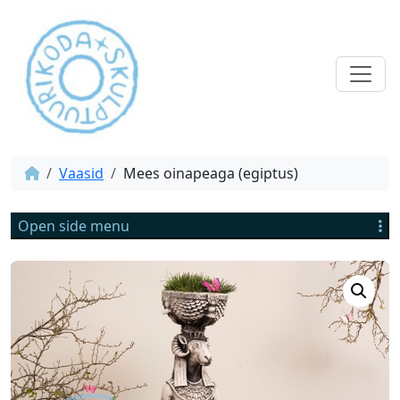
Vaasid
Mees oinapeaga (egiptus)
Open side menu