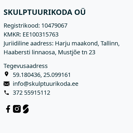
SKULPTUURIKODA OÜ
Registrikood:
10479067
KMKR:
EE100315763
Juriidiline aadress: Harju maakond, Tallinn,
Haabersti linnaosa, Mustjõe tn 23
Tegevusaadress
59.180436, 25.099161
info@skulptuurikoda.ee
372 55915112