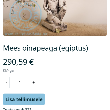
Mees oinapeaga (egiptus)
290,59
€
KM-ga
M
-
+
e
e
s
Lisa tellimusele
o
i
Tootekood:
371