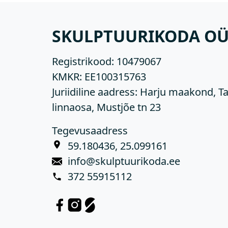
SKULPTUURIKODA O
Registrikood:
10479067
KMKR:
EE100315763
Juriidiline aadress: Harju maakond, Ta
linnaosa, Mustjõe tn 23
Tegevusaadress
59.180436, 25.099161
info@skulptuurikoda.ee
372 55915112