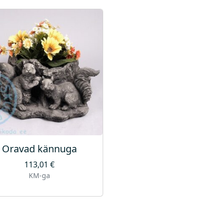
Oravad kännuga
113,01
€
KM-ga