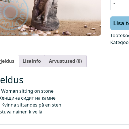
-
a
i
n
Lisa 
e
i
Tooteko
s
Kategoo
t
u
rjeldus
Lisainfo
Arvustused (0)
b
k
i
jeldus
v
i
 Woman sitting on stone
l
Женщина сидит на камне
k
Kvinna sittandes på en sten
o
Istuva nainen kivellä
g
u