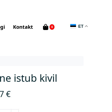
gi
Kontakt
ET
0
ne istub kivil
87
€