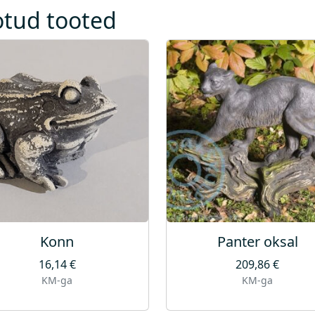
s
otud tooted
Konn
Panter oksal
16,14
€
209,86
€
KM-ga
KM-ga