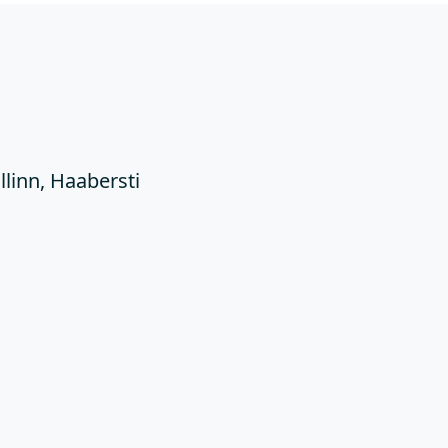
Ü
llinn, Haabersti