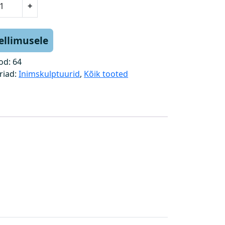
+
tellimusele
od:
64
riad:
Inimskulptuurid
,
Kõik tooted