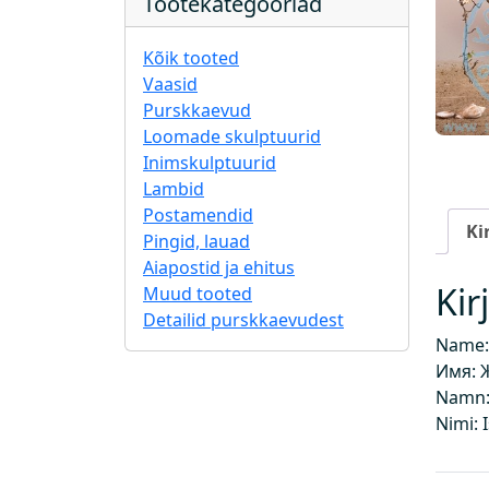
Tootekategooriad
Kõik tooted
Vaasid
Purskkaevud
Loomade skulptuurid
Inimskulptuurid
Lambid
Postamendid
Ki
Pingid, lauad
Aiapostid ja ehitus
Kir
Muud tooted
Detailid purskkaevudest
Name:
Имя: 
Namn: 
Nimi: 