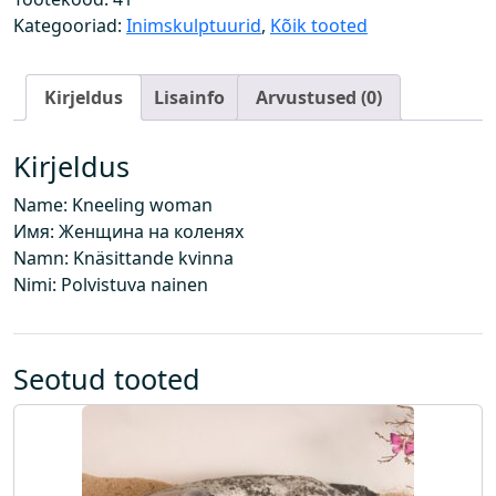
õ
Kategooriad:
Inimskulptuurid
,
Kõik tooted
l
v
Kirjeldus
Lisainfo
Arvustused (0)
i
l
i
Kirjeldus
k
Name: Kneeling woman
o
Имя: Женщина на коленях
g
Namn: Knäsittande kvinna
u
Nimi: Polvistuva nainen
s
Seotud tooted