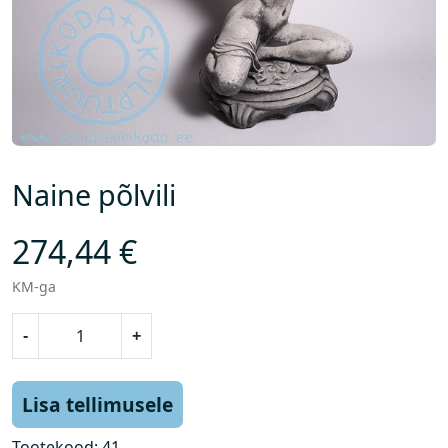
Naine põlvili
274,44
€
KM-ga
N
-
+
a
i
n
Lisa tellimusele
e
p
Tootekood:
41