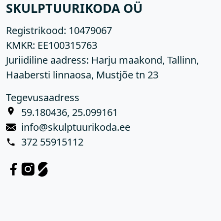
SKULPTUURIKODA OÜ
Registrikood:
10479067
KMKR:
EE100315763
Juriidiline aadress: Harju maakond, Tallinn,
Haabersti linnaosa, Mustjõe tn 23
Tegevusaadress
59.180436, 25.099161
info@skulptuurikoda.ee
372 55915112