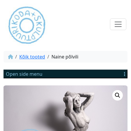
Kõik tooted
Naine põlvili
Open side menu