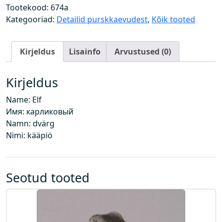
i
Tootekood:
674a
k
Kategooriad:
Detailid purskkaevudest
,
Kõik tooted
k
k
Kirjeldus
Lisainfo
Arvustused (0)
o
g
u
Kirjeldus
s
Name: Elf
Имя: карликовый
Namn: dvärg
Nimi: kääpiö
Seotud tooted