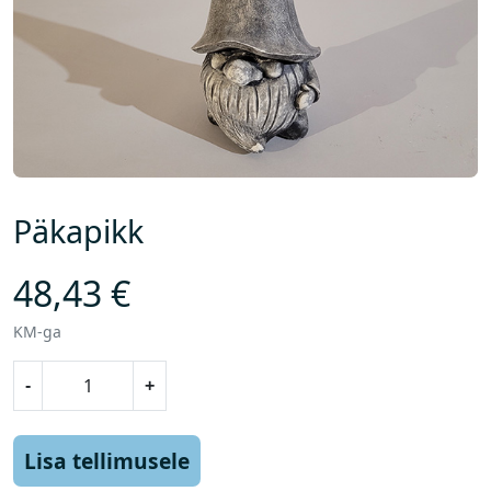
Päkapikk
48,43
€
KM-ga
P
-
+
ä
k
a
Lisa tellimusele
p