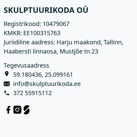
SKULPTUURIKODA OÜ
Registrikood:
10479067
KMKR:
EE100315763
Juriidiline aadress: Harju maakond, Tallinn,
Haabersti linnaosa, Mustjõe tn 23
Tegevusaadress
59.180436, 25.099161
info@skulptuurikoda.ee
372 55915112