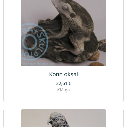
Konn oksal
22,61
€
KM-ga