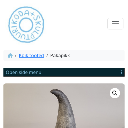
Kõik tooted
Päkapikk
Open side menu