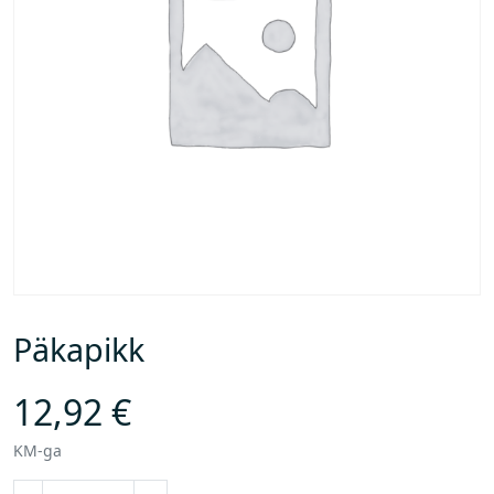
Päkapikk
12,92
€
KM-ga
P