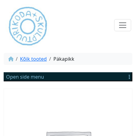
Kõik tooted
Päkapikk
Open side menu