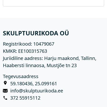
SKULPTUURIKODA OÜ
Registrikood:
10479067
KMKR:
EE100315763
Juriidiline aadress: Harju maakond, Tallinn,
Haabersti linnaosa, Mustjõe tn 23
Tegevusaadress
59.180436, 25.099161
info@skulptuurikoda.ee
372 55915112