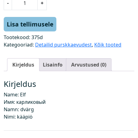
-
+
ä
k
a
Lisa tellimusele
p
i
Tootekood:
375d
k
Kategooriad:
Detailid purskkaevudest
,
Kõik tooted
k
k
Kirjeldus
Lisainfo
Arvustused (0)
o
g
u
Kirjeldus
s
Name: Elf
Имя: карликовый
Namn: dvärg
Nimi: kääpiö