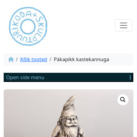
Kõik tooted
Päkapikk kastekannuga
Open side menu