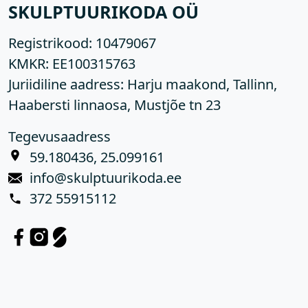
SKULPTUURIKODA OÜ
Registrikood:
10479067
KMKR:
EE100315763
Juriidiline aadress: Harju maakond, Tallinn,
Haabersti linnaosa, Mustjõe tn 23
Tegevusaadress
59.180436, 25.099161
info@skulptuurikoda.ee
372 55915112