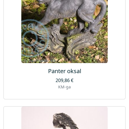
s
Panter oksal
209,86
€
KM-ga