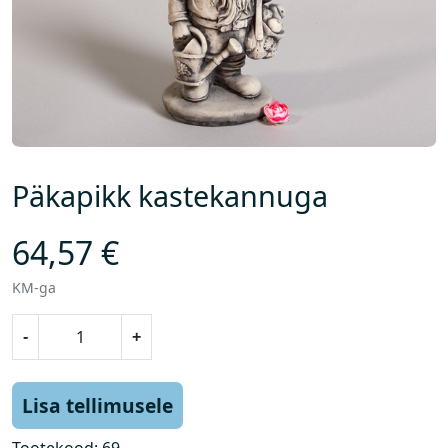
Päkapikk kastekannuga
64,57
€
KM-ga
P
-
+
ä
k
a
Lisa tellimusele
p
i