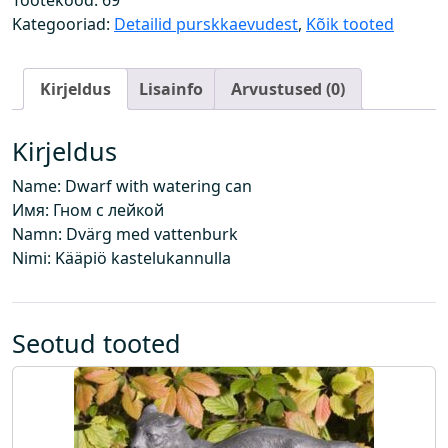
Tootekood:
69
k
Kategooriad:
Detailid purskkaevudest
,
Kõik tooted
k
k
Kirjeldus
Lisainfo
Arvustused (0)
a
s
t
Kirjeldus
e
Name: Dwarf with watering can
k
Имя: Гном с лейкой
a
Namn: Dvärg med vattenburk
n
Nimi: Kääpiö kastelukannulla
n
u
g
a
Seotud tooted
k
o
g
u