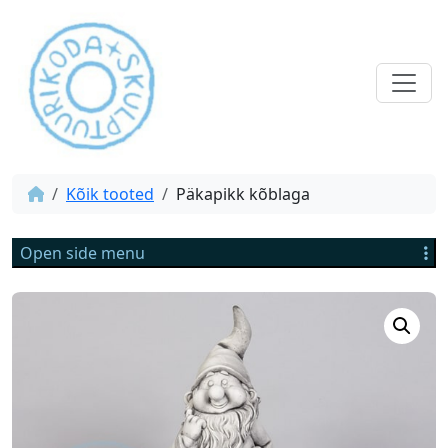
Kõik tooted
Päkapikk kõblaga
Open side menu