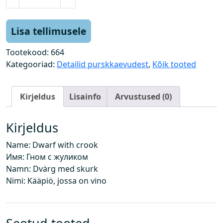
ä
k
a
Lisa tellimusele
p
i
Tootekood:
664
k
Kategooriad:
Detailid purskkaevudest
,
Kõik tooted
k
k
Kirjeldus
Lisainfo
Arvustused (0)
õ
b
l
Kirjeldus
a
Name: Dwarf with crook
g
Имя: Гном с жуликом
a
Namn: Dvärg med skurk
k
Nimi: Kääpiö, jossa on vino
o
g
u
s
Seotud tooted