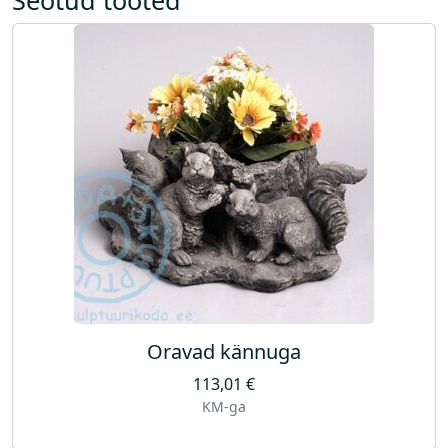
Oravad kännuga
113,01
€
KM-ga