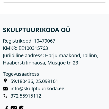
SKULPTUURIKODA OÜ
Registrikood:
10479067
KMKR:
EE100315763
Juriidiline aadress: Harju maakond, Tallinn,
Haabersti linnaosa, Mustjõe tn 23
Tegevusaadress
59.180436, 25.099161
info@skulptuurikoda.ee
372 55915112