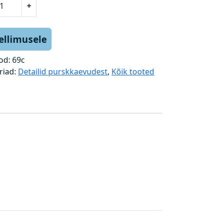
+
tellimusele
od:
69c
riad:
Detailid purskkaevudest
,
Kõik tooted