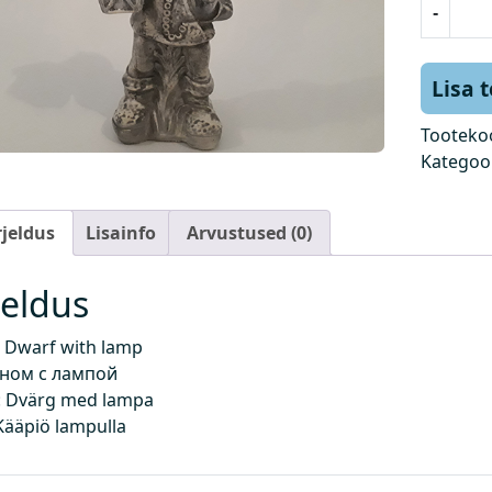
-
ä
k
a
Lisa 
p
i
Tooteko
k
Kategoo
k
l
rjeldus
Lisainfo
Arvustused (0)
a
t
e
jeldus
r
n
 Dwarf with lamp
a
Гном с лампой
g
 Dvärg med lampa
a
Kääpiö lampulla
k
o