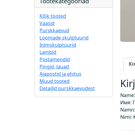
Tootekategooriad
Kõik tooted
Vaasid
Purskkaevud
Loomade skulptuurid
Inimskulptuurid
Lambid
Postamendid
Ki
Pingid, lauad
Aiapostid ja ehitus
Kir
Muud tooted
Detailid purskkaevudest
Name:
Имя: 
Namn:
Nimi: 