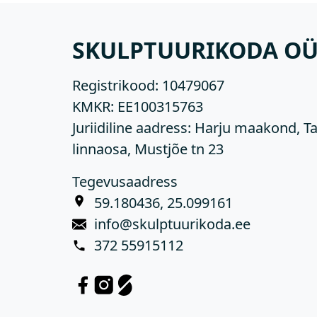
SKULPTUURIKODA O
Registrikood:
10479067
KMKR:
EE100315763
Juriidiline aadress: Harju maakond, Ta
linnaosa, Mustjõe tn 23
Tegevusaadress
59.180436, 25.099161
info@skulptuurikoda.ee
372 55915112