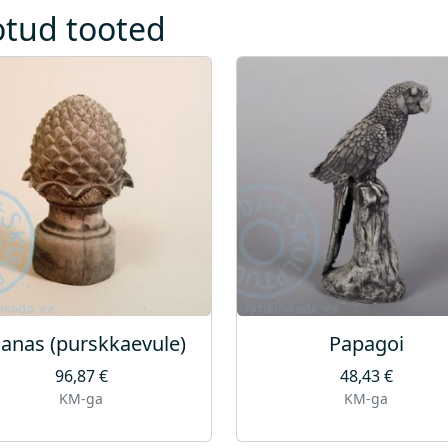
g
otud tooted
u
s
anas (purskkaevule)
Papagoi
96,87
€
48,43
€
KM-ga
KM-ga