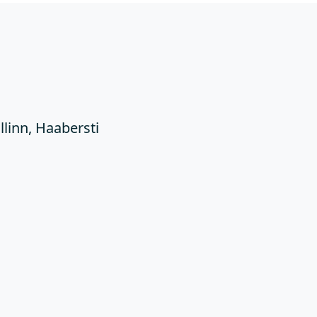
Ü
llinn, Haabersti