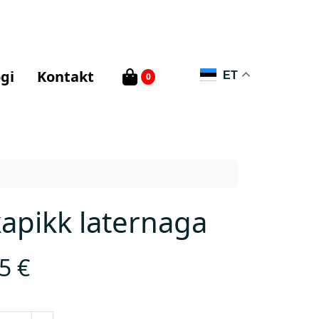
gi
Kontakt
ET
0
apikk laternaga
95
€