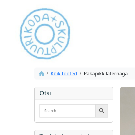
Kõik tooted
Päkapikk laternaga
Otsi