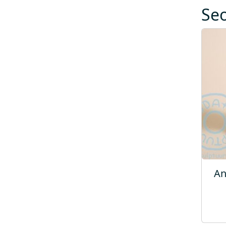
Se
An