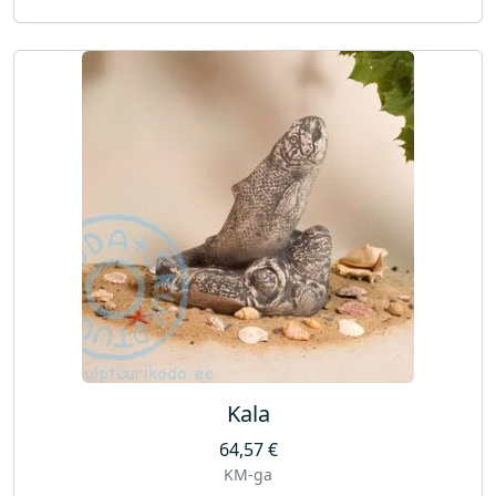
Kala
64,57
€
KM-ga