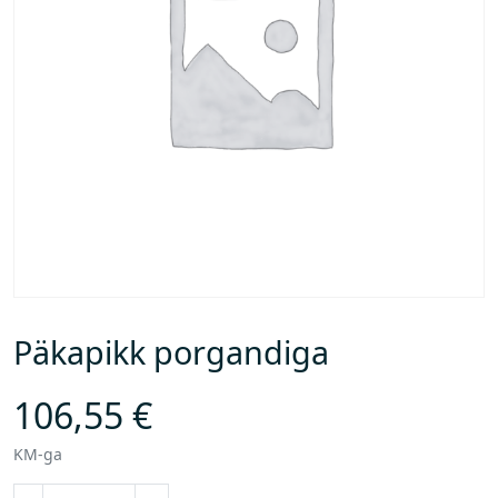
Päkapikk porgandiga
106,55
€
KM-ga
P