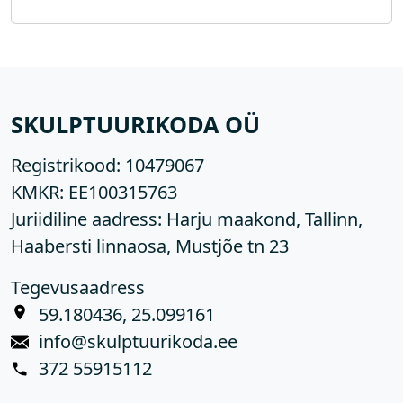
SKULPTUURIKODA OÜ
Registrikood:
10479067
KMKR:
EE100315763
Juriidiline aadress: Harju maakond, Tallinn,
Haabersti linnaosa, Mustjõe tn 23
Tegevusaadress
59.180436, 25.099161
info@skulptuurikoda.ee
372 55915112