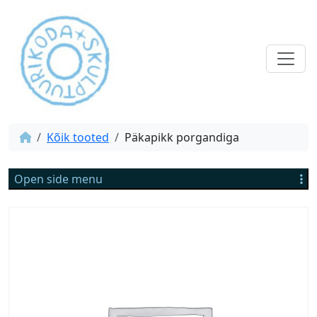
Kõik tooted
Päkapikk porgandiga
Open side menu