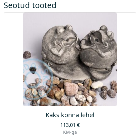
o
Seotud tooted
g
u
s
Kaks konna lehel
113,01
€
KM-ga