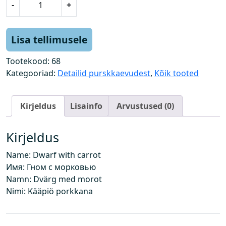
-
+
ä
k
a
Lisa tellimusele
p
i
Tootekood:
68
k
Kategooriad:
Detailid purskkaevudest
,
Kõik tooted
k
p
Kirjeldus
Lisainfo
Arvustused (0)
o
r
g
Kirjeldus
a
Name: Dwarf with carrot
n
Имя: Гном с морковью
d
Namn: Dvärg med morot
i
Nimi: Kääpiö porkkana
g
a
k