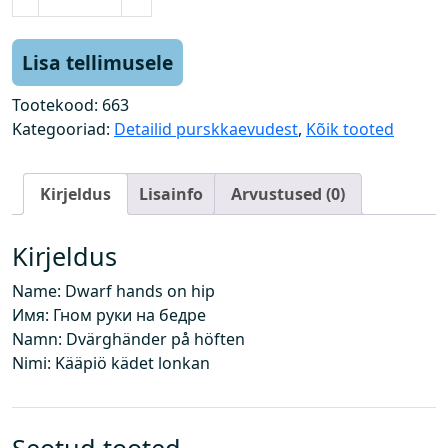
ä
k
a
Lisa tellimusele
p
i
Tootekood:
663
k
Kategooriad:
Detailid purskkaevudest
,
Kõik tooted
k
r
Kirjeldus
Lisainfo
Arvustused (0)
a
a
m
Kirjeldus
a
Name: Dwarf hands on hip
t
Имя: Гном руки на бедре
u
Namn: Dvärghänder på höften
j
Nimi: Kääpiö kädet lonkan
a
o
r
a
Seotud tooted