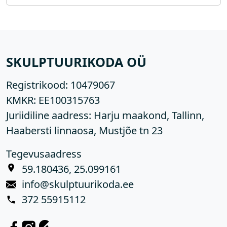
SKULPTUURIKODA OÜ
Registrikood:
10479067
KMKR:
EE100315763
Juriidiline aadress: Harju maakond, Tallinn,
Haabersti linnaosa, Mustjõe tn 23
Tegevusaadress
59.180436, 25.099161
info@skulptuurikoda.ee
372 55915112