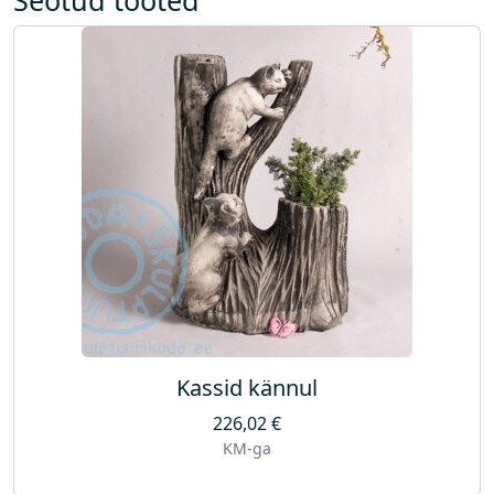
v
a
g
a
k
o
g
u
s
Kassid kännul
226,02
€
KM-ga