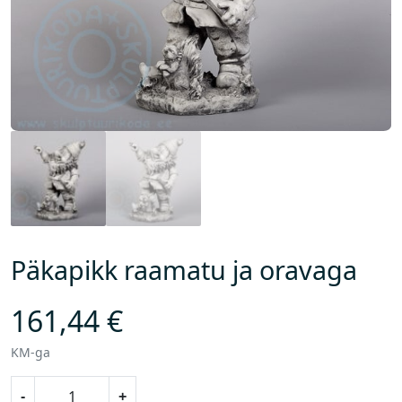
Päkapikk raamatu ja oravaga
161,44
€
KM-ga
P
-
+