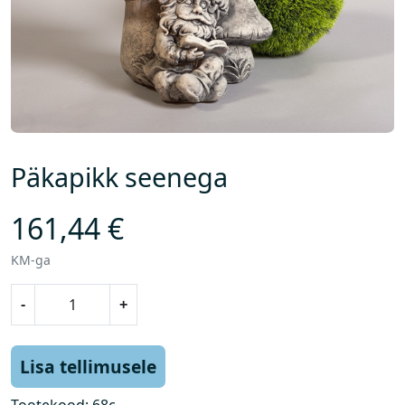
Päkapikk seenega
161,44
€
KM-ga
P
-
+
ä
k
a
Lisa tellimusele
p
i