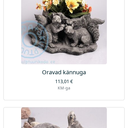
Oravad kännuga
113,01
€
KM-ga