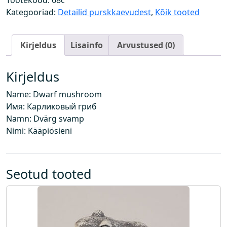
Tootekood:
68c
k
Kategooriad:
Detailid purskkaevudest
,
Kõik tooted
k
s
Kirjeldus
Lisainfo
Arvustused (0)
e
e
n
Kirjeldus
e
Name: Dwarf mushroom
g
Имя: Карликовый гриб
a
Namn: Dvärg svamp
k
Nimi: Kääpiösieni
o
g
u
s
Seotud tooted