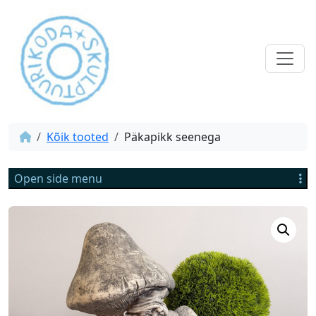
Kõik tooted
Päkapikk seenega
Open side menu