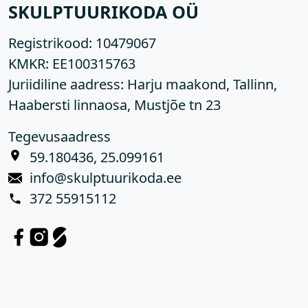
SKULPTUURIKODA OÜ
Registrikood:
10479067
KMKR:
EE100315763
Juriidiline aadress: Harju maakond, Tallinn,
Haabersti linnaosa, Mustjõe tn 23
Tegevusaadress
59.180436, 25.099161
info@skulptuurikoda.ee
372 55915112