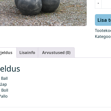
-
a
l
l
Lisa 
k
o
Tooteko
g
Kategoo
u
s
rjeldus
Lisainfo
Arvustused (0)
jeldus
Ball
Шар
 Boll
Pallo