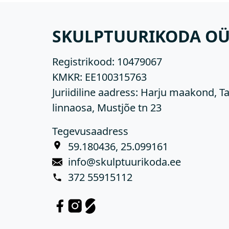
SKULPTUURIKODA O
Registrikood:
10479067
KMKR:
EE100315763
Juriidiline aadress: Harju maakond, Ta
linnaosa, Mustjõe tn 23
Tegevusaadress
59.180436, 25.099161
info@skulptuurikoda.ee
372 55915112