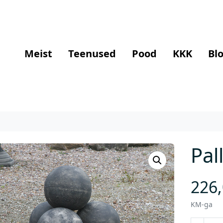
Meist
Teenused
Pood
KKK
Blo
Pal
226
KM-ga
P