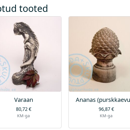
otud tooted
Varaan
Ananas (purskkaevu
80,72
€
96,87
€
KM-ga
KM-ga