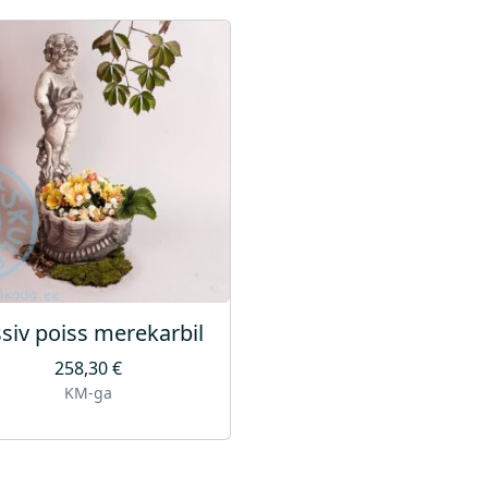
ssiv poiss merekarbil
258,30
€
KM-ga