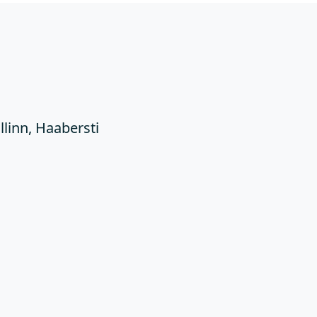
Ü
llinn, Haabersti