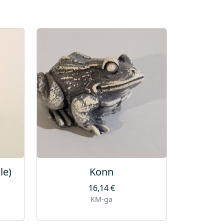
le)
Konn
16,14
€
KM-ga