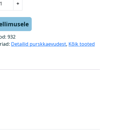
+
tellimusele
od:
932
riad:
Detailid purskkaevudest
,
Kõik tooted