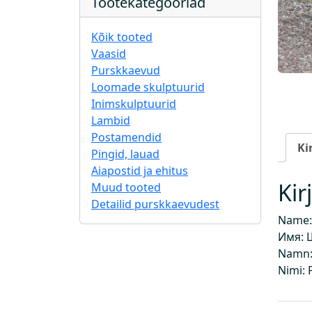
Tootekategooriad
Kõik tooted
Vaasid
Purskkaevud
Loomade skulptuurid
Inimskulptuurid
Lambid
Postamendid
Ki
Pingid, lauad
Aiapostid ja ehitus
Kir
Muud tooted
Detailid purskkaevudest
Name: 
Имя: 
Namn:
Nimi: 