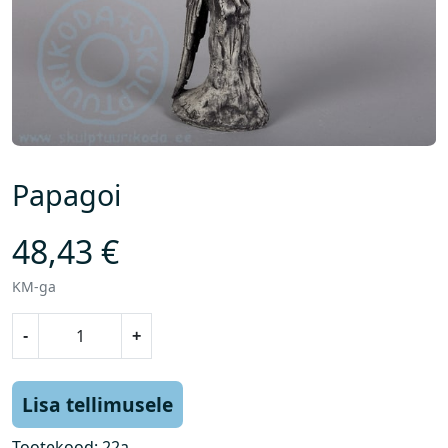
Papagoi
48,43
€
KM-ga
P
-
+
a
p
a
Lisa tellimusele
g
o
Tootekood:
22a