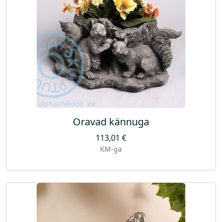
Oravad kännuga
113,01
€
KM-ga