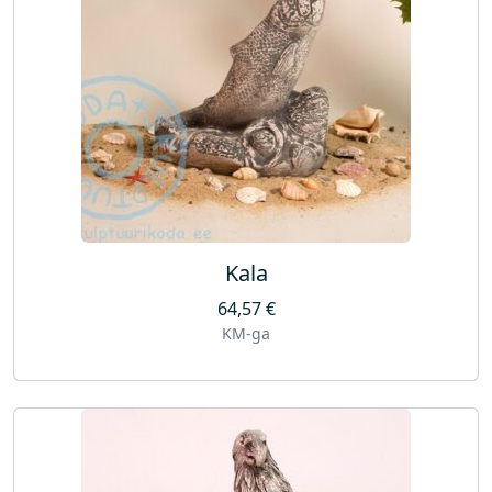
Kala
64,57
€
KM-ga