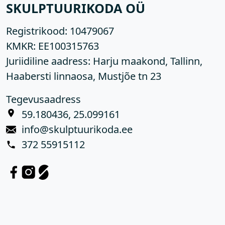
SKULPTUURIKODA OÜ
Registrikood:
10479067
KMKR:
EE100315763
Juriidiline aadress: Harju maakond, Tallinn,
Haabersti linnaosa, Mustjõe tn 23
Tegevusaadress
59.180436, 25.099161
info@skulptuurikoda.ee
372 55915112