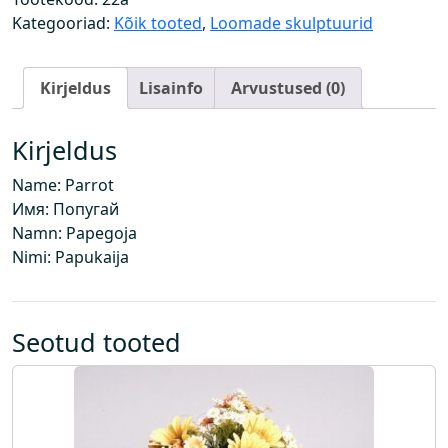
i
Kategooriad:
Kõik tooted
,
Loomade skulptuurid
k
o
Kirjeldus
Lisainfo
Arvustused (0)
g
u
s
Kirjeldus
Name: Parrot
Имя: Попугай
Namn: Papegoja
Nimi: Papukaija
Seotud tooted