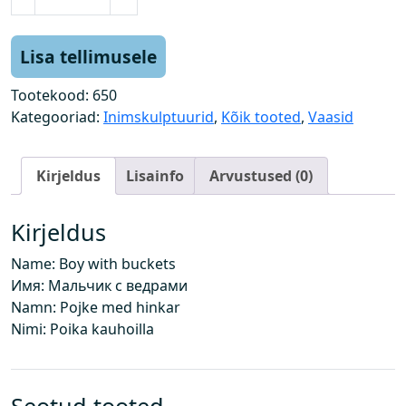
o
i
s
Lisa tellimusele
s
ä
Tootekood:
650
m
Kategooriad:
Inimskulptuurid
,
Kõik tooted
,
Vaasid
b
r
Kirjeldus
Lisainfo
Arvustused (0)
i
t
e
Kirjeldus
g
Name: Boy with buckets
a
Имя: Мальчик с ведрами
k
Namn: Pojke med hinkar
o
Nimi: Poika kauhoilla
g
u
s
Seotud tooted