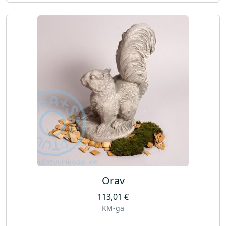
Orav
113,01
€
KM-ga