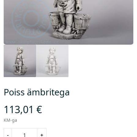
Poiss ämbritega
113,01
€
KM-ga
P
-
+