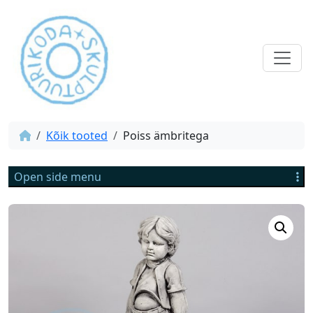
Kõik tooted
Poiss ämbritega
Open side menu