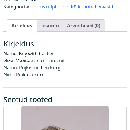
o
Kategooriad:
Inimskulptuurid
,
Kõik tooted
,
Vaasid
r
v
Kirjeldus
Lisainfo
Arvustused (0)
i
g
a
Kirjeldus
k
Name: Boy with basket
o
Имя: Мальчик с корзинкой
g
Namn: Pojke med en korg
u
Nimi: Poika ja kori
s
Seotud tooted