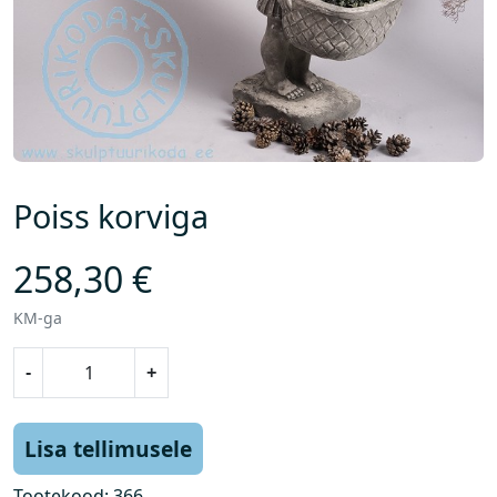
Poiss korviga
258,30
€
KM-ga
P
-
+
o
i
s
Lisa tellimusele
s
k
Tootekood:
366