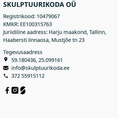
SKULPTUURIKODA OÜ
Registrikood:
10479067
KMKR:
EE100315763
Juriidiline aadress: Harju maakond, Tallinn,
Haabersti linnaosa, Mustjõe tn 23
Tegevusaadress
59.180436, 25.099161
info@skulptuurikoda.ee
372 55915112