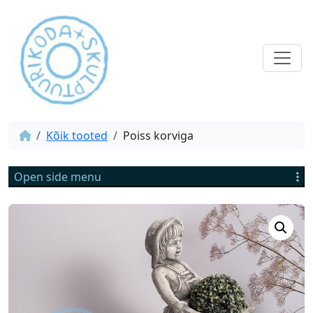
Kõik tooted
Poiss korviga
Open side menu