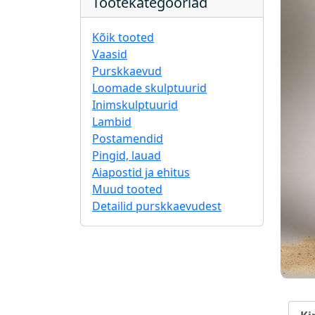
Tootekategooriad
Kõik tooted
Vaasid
Purskkaevud
Loomade skulptuurid
Inimskulptuurid
Lambid
Postamendid
Pingid, lauad
Aiapostid ja ehitus
Muud tooted
Detailid purskkaevudest