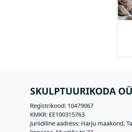
SKULPTUURIKODA O
Registrikood:
10479067
KMKR:
EE100315763
Juriidiline aadress: Harju maakond, Ta