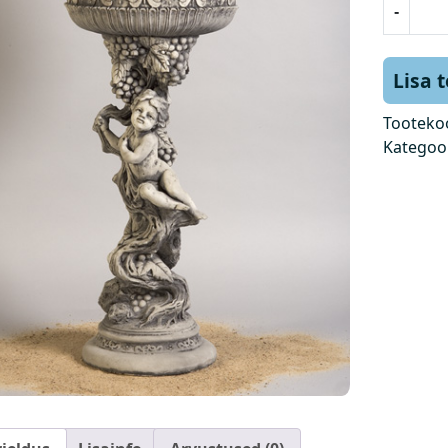
-
o
i
s
Lisa 
s
v
Tooteko
i
Kategoo
i
n
a
m
a
r
j
a
d
e
g
a