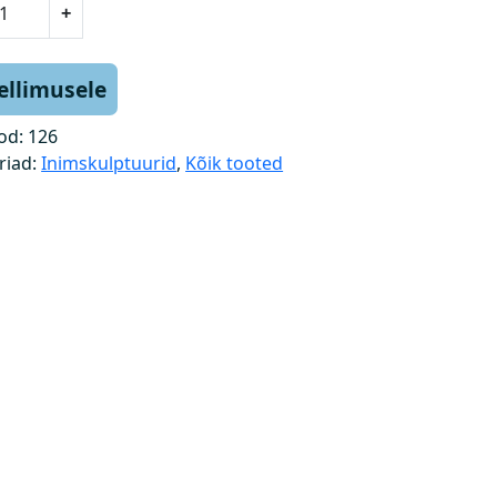
+
tellimusele
od:
126
riad:
Inimskulptuurid
,
Kõik tooted