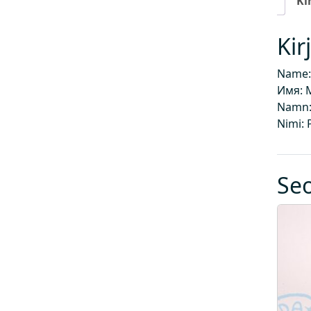
Ki
Kir
Name:
Имя: 
Namn:
Nimi: 
Se