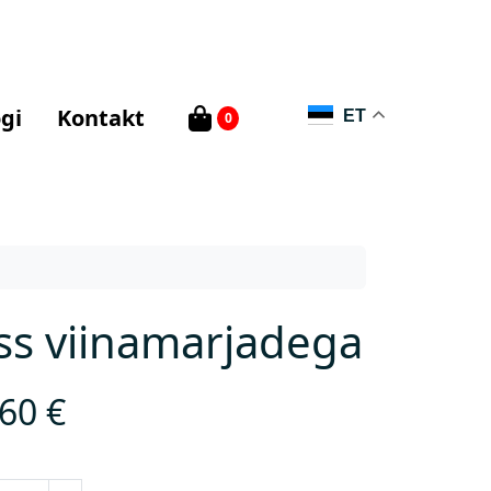
gi
Kontakt
ET
0
ss viinamarjadega
,60
€