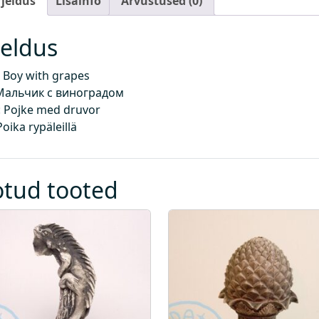
rjeldus
Lisainfo
Arvustused (0)
k
o
g
jeldus
u
s
 Boy with grapes
Мальчик с виноградом
 Pojke med druvor
Poika rypäleillä
otud tooted